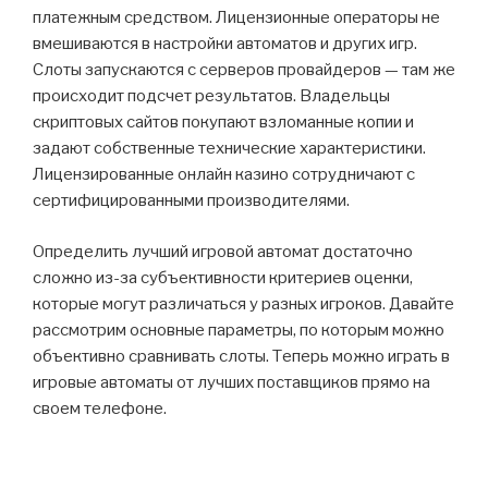
платежным средством. Лицензионные операторы не
вмешиваются в настройки автоматов и других игр.
Слоты запускаются с серверов провайдеров — там же
происходит подсчет результатов. Владельцы
скриптовых сайтов покупают взломанные копии и
задают собственные технические характеристики.
Лицензированные онлайн казино сотрудничают с
сертифицированными производителями.
Определить лучший игровой автомат достаточно
сложно из-за субъективности критериев оценки,
которые могут различаться у разных игроков. Давайте
рассмотрим основные параметры, по которым можно
объективно сравнивать слоты. Теперь можно играть в
игровые автоматы от лучших поставщиков прямо на
своем телефоне.