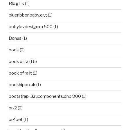
Blog Lk
(1)
blueribbonbaby.org
(1)
bobylevdesign.ru 500
(1)
Bonus
(1)
book
(2)
book of ra
(16)
book of ra it
(1)
bookhippo.uk
(1)
bootstrap-3.rucomponents.php 900
(1)
br-2
(2)
br4bet
(1)