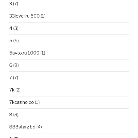
3
(7)
33level.ru 500
(1)
4
(3)
5
(5)
5avto.ru 1000
(1)
6
(8)
7
(7)
7k
(2)
7kcazino.co
(1)
8
(3)
888starz bd
(4)