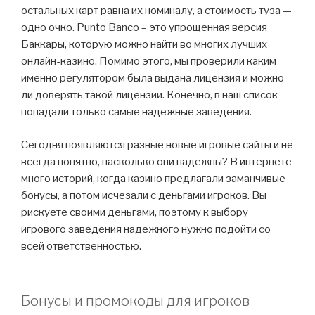
остальных карт равна их номиналу, а стоимость туза —
одно очко. Punto Banco – это упрощенная версия
Баккары, которую можно найти во многих лучших
онлайн-казино. Помимо этого, мы проверили каким
именно регулятором была выдана лицензия и можно
ли доверять такой лицензии. Конечно, в наш список
попадали только самые надежные заведения.
Сегодня появляются разные новые игровые сайты и не
всегда понятно, насколько они надежны? В интернете
много историй, когда казино предлагали заманчивые
бонусы, а потом исчезали с деньгами игроков. Вы
рискуете своими деньгами, поэтому к выбору
игрового заведения надежного нужно подойти со
всей ответственностью.
Бонусы и промокоды для игроков