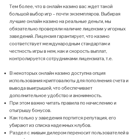
Тем более, что в онлайн казино вас ждет такой
большой выбор игр – почти экземпляров. Выбирая
лучшие онлайн казино на реальные деньги, мы
обязательно проверяли наличие лицензии у игорных
заведений. Лицензия гарантирует, что казино
соответствует международным стандартам и
честность игры в нем, как и скорость выплат,
контролируется сотрудниками лицензиата, т.е.
В некоторых онлайн казино доступна опция
использования криптовалюты для пополнения счета и
вывода выигрышей, что обеспечивает
дополнительное удобство и анонимность.
При этом важно читать правила по начислению и
отыгрышу бонусов.
Как только у заведения портится репутация, его
убирают из списка надежных клубов.
Раздел с живым дилером переносит пользователей в