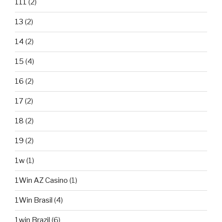
111
(2)
13
(2)
14
(2)
15
(4)
16
(2)
17
(2)
18
(2)
19
(2)
1w
(1)
1Win AZ Casino
(1)
1Win Brasil
(4)
1win Brazil
(6)