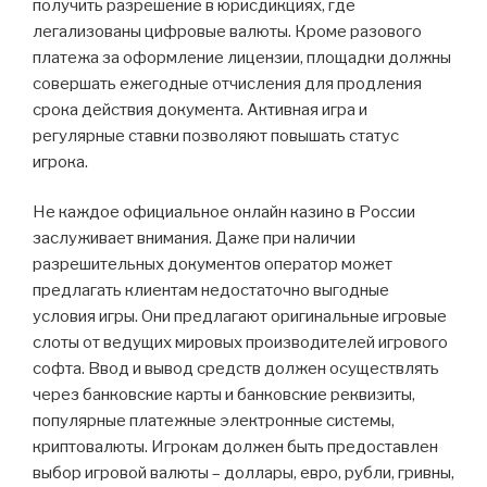
получить разрешение в юрисдикциях, где
легализованы цифровые валюты. Кроме разового
платежа за оформление лицензии, площадки должны
совершать ежегодные отчисления для продления
срока действия документа. Активная игра и
регулярные ставки позволяют повышать статус
игрока.
Не каждое официальное онлайн казино в России
заслуживает внимания. Даже при наличии
разрешительных документов оператор может
предлагать клиентам недостаточно выгодные
условия игры. Они предлагают оригинальные игровые
слоты от ведущих мировых производителей игрового
софта. Ввод и вывод средств должен осуществлять
через банковские карты и банковские реквизиты,
популярные платежные электронные системы,
криптовалюты. Игрокам должен быть предоставлен
выбор игровой валюты – доллары, евро, рубли, гривны,