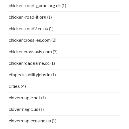
chicken-road-game.org.uk
(1)
chicken-road-it.org
(1)
chicken-road2.co.uk
(1)
chickencross-es.com
(2)
chickencrossavis.com
(3)
chickenroadgame.cc
(1)
ciispecialabilityjobs.in
(1)
Cities
(4)
clovermagic.net
(1)
clovermagic.us
(1)
clovermagiccasino.us
(1)