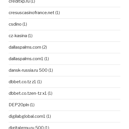
creditxp.ru
(1)
cresuscasinofrance.net
(1)
csdino
(1)
cz-kasina
(1)
dallaspalms.com
(2)
dallaspalms.com1
(1)
dansk-russia.ru 500
(1)
dbbet.co.tz z1
(1)
dbbet.co.tzen-tz x1
(1)
DEP20pln
(1)
digilabglobal.com1
(1)
digitalgmu.ru 500
(1)