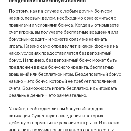
бездепозитные бонусы казино
По этому, как и в случае с любым другим бонусом
казино, первым делом, необходимо ознакомиться с
правилами и условиями бонуса. Когда вы открываете
счет игрока, вы получаете бесплатные вращения или
бонусный кредит – и можете сразу же начинать
играть. Казино само определяет, в какой форме и на
каких условиях предоставляется бездепозитный
бонус. Например, бездепозитный бонус может быть
предложен в виде бонусного кредита, бесплатных
вращений или бесплатной игры. Бездепозитный бонус
казино – это бонус, который не требует пополнения
счета. Возможность играть бесплатно, и выигрывать
реальные деньги – это замечательно.
Узнайте, необходим ли вам бонусный код для
активации. Существуют заведения, в которых
действуют нормальные условия отыгрыша. И шанс их
выполнить, получив право на вывод средств есть у