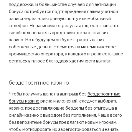
поддержки. В большинстве случаев для активации
бонуса потребуется подтверждение вашей учетной
записи через электронную почту или мобильный
телефон. Независимо от результатов, есть шанс, что
такой пользователь продолжит делать ставки в
казино. Но в будущем он будет тратить на них
собственные деньги. Несмотря на математическое
преимущество оператора, у каждого игрока есть шанс
остаться в плюсе благодаря хаотичности выплат.
бездепозитное казино
Чтобы получить шанс на выигрыш без
бездепозитные
бонусы казино
риска и вложений, следует выбирать
казино, предоставляющие бездепы без отыгрыша в
онлайн казино с выводом без пополнения. Чаще всего
бездепозитные бонусы предлагают новым игрокам,
чтобы мотивировать их зарегистрироваться и начать