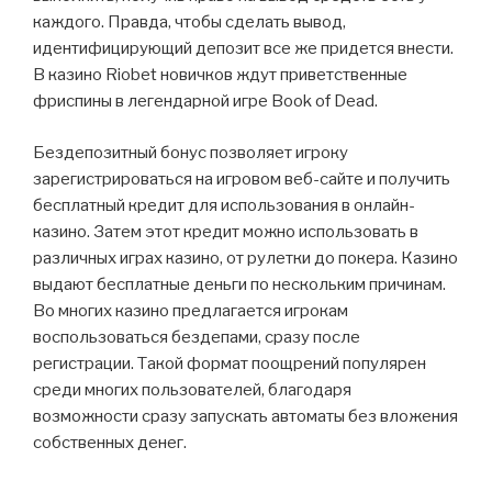
каждого. Правда, чтобы сделать вывод,
идентифицирующий депозит все же придется внести.
В казино Riobet новичков ждут приветственные
фриспины в легендарной игре Book of Dead.
Бездепозитный бонус позволяет игроку
зарегистрироваться на игровом веб-сайте и получить
бесплатный кредит для использования в онлайн-
казино. Затем этот кредит можно использовать в
различных играх казино, от рулетки до покера. Казино
выдают бесплатные деньги по нескольким причинам.
Во многих казино предлагается игрокам
воспользоваться бездепами, сразу после
регистрации. Такой формат поощрений популярен
среди многих пользователей, благодаря
возможности сразу запускать автоматы без вложения
собственных денег.