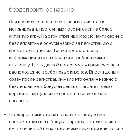
бездепозитное казино
Они позволяют привлекать новых клиентов и
мотивировать постоянных посетителей на более
активную игру. На этой странице можно найти свежие
бездепозитные бонусы казино за регистрацию и
промо коды для них. Также представлена
информация по их активации и требованиям к
отыгрышу. Цель данной программы – привлечение и
расположение к себе новых игроков. Внести деньги
сразу после регистрации мало кто
онлайн казино с
бездепозитным бонусом
решится, играть в демо-
версии на виртуальные средства также не все
согласны.
Проверьте, имеете ли вы право на получение
соответствующего бонуса – предлагает ли казино
бездепозитный бонус для новых клиентов или только