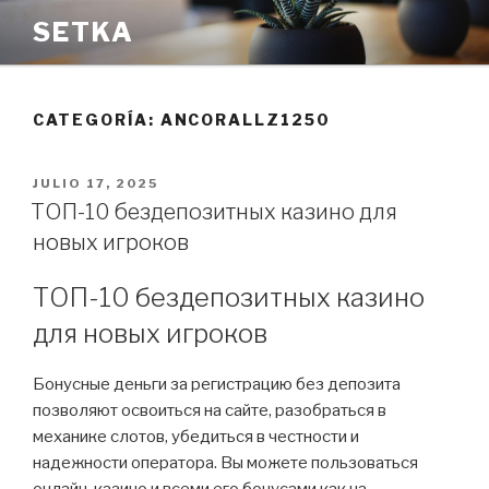
Saltar
SETKA
al
contenido
CATEGORÍA:
ANCORALLZ1250
PUBLICADO
JULIO 17, 2025
EL
ТОП-10 бездепозитных казино для
новых игроков
ТОП-10 бездепозитных казино
для новых игроков
Бонусные деньги за регистрацию без депозита
позволяют освоиться на сайте, разобраться в
механике слотов, убедиться в честности и
надежности оператора. Вы можете пользоваться
онлайн-казино и всеми его бонусами как на