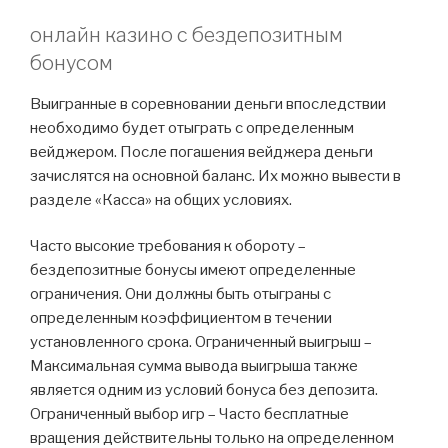
онлайн казино с бездепозитным
бонусом
Выигранные в соревновании деньги впоследствии
необходимо будет отыграть с определенным
вейджером. После погашения вейджера деньги
зачислятся на основной баланс. Их можно вывести в
разделе «Касса» на общих условиях.
Часто высокие требования к обороту –
бездепозитные бонусы имеют определенные
ограничения. Они должны быть отыграны с
определенным коэффициентом в течении
установленного срока. Ограниченный выигрыш –
Максимальная сумма вывода выигрыша также
является одним из условий бонуса без депозита.
Ограниченный выбор игр – Часто бесплатные
вращения действительны только на определенном