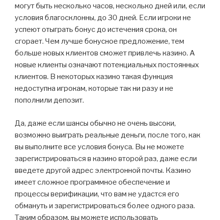
могут быть несколько часов, несколько дней или, если
условия благосклонны, до 30 дней. Если игроки не
успеют отыграть бонус до истечения срока, он
сгорает. Чем лучше бонусное предложение, тем
больше новых клиентов сможет привлечь казино. А
новые клиенты означают потенциальных постоянных
клиентов. В некоторых казино такая функция
недоступна игрокам, которые так ни разу и не
пополнили депозит.
Да, даже если шансы обычно не очень высоки,
возможно выиграть реальные деньги, после того, как
вы выполните все условия бонуса. Вы не можете
зарегистрироваться в казино второй раз, даже если
введете другой адрес электронной почты. Казино
имеет сложное программное обеспечение и
процессы верификации, что вам не удастся его
обмануть и зарегистрироваться более одного раза.
Таким образом, вы можете использовать