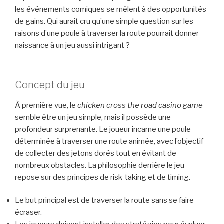
les événements comiques se mêlent à des opportunités
de gains. Qui aurait cru qu’une simple question sur les
raisons d’une poule à traverser la route pourrait donner
naissance à un jeu aussi intrigant ?
Concept du jeu
À première vue, le
chicken cross the road casino game
semble être un jeu simple, mais il possède une
profondeur surprenante. Le joueur incarne une poule
déterminée à traverser une route animée, avec l’objectif
de collecter des jetons dorés tout en évitant de
nombreux obstacles. La philosophie derrière le jeu
repose sur des principes de risk-taking et de timing.
Le but principal est de traverser la route sans se faire
écraser.