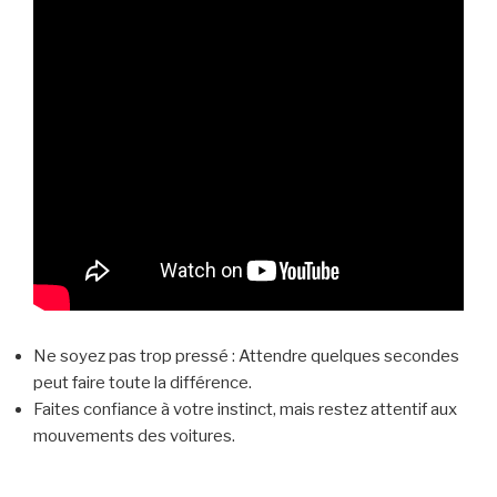
Ne soyez pas trop pressé : Attendre quelques secondes
peut faire toute la différence.
Faites confiance à votre instinct, mais restez attentif aux
mouvements des voitures.