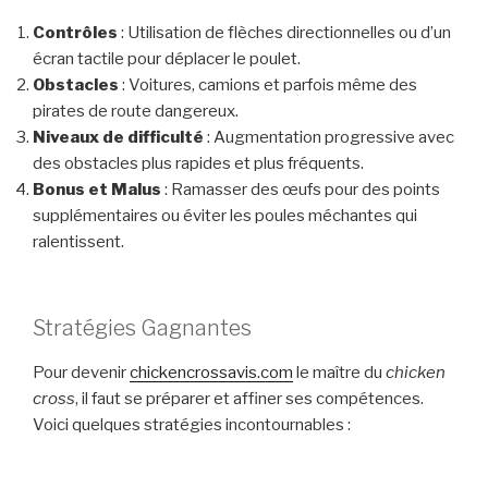
Contrôles
: Utilisation de flèches directionnelles ou d’un
écran tactile pour déplacer le poulet.
Obstacles
: Voitures, camions et parfois même des
pirates de route dangereux.
Niveaux de difficulté
: Augmentation progressive avec
des obstacles plus rapides et plus fréquents.
Bonus et Malus
: Ramasser des œufs pour des points
supplémentaires ou éviter les poules méchantes qui
ralentissent.
Stratégies Gagnantes
Pour devenir
chickencrossavis.com
le maître du
chicken
cross
, il faut se préparer et affiner ses compétences.
Voici quelques stratégies incontournables :