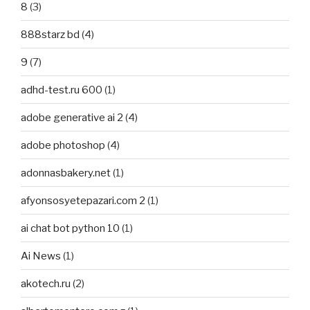
8
(3)
888starz bd
(4)
9
(7)
adhd-test.ru 600
(1)
adobe generative ai 2
(4)
adobe photoshop
(4)
adonnasbakery.net
(1)
afyonsosyetepazari.com 2
(1)
ai chat bot python 10
(1)
Ai News
(1)
akotech.ru
(2)