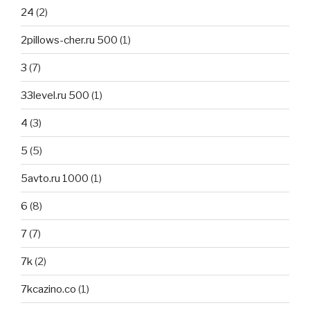
24
(2)
2pillows-cher.ru 500
(1)
3
(7)
33level.ru 500
(1)
4
(3)
5
(5)
5avto.ru 1000
(1)
6
(8)
7
(7)
7k
(2)
7kcazino.co
(1)