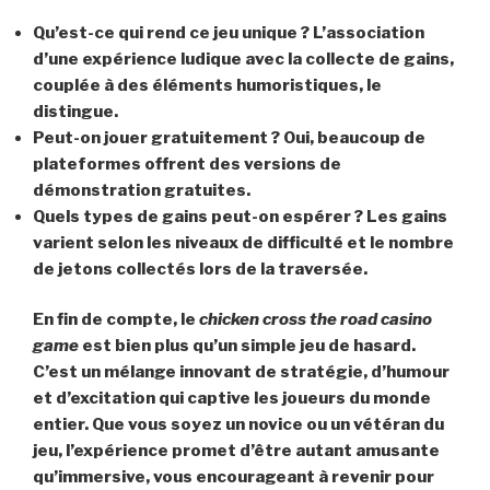
Qu’est-ce qui rend ce jeu unique ?
L’association
d’une expérience ludique avec la collecte de gains,
couplée à des éléments humoristiques, le
distingue.
Peut-on jouer gratuitement ?
Oui, beaucoup de
plateformes offrent des versions de
démonstration gratuites.
Quels types de gains peut-on espérer ?
Les gains
varient selon les niveaux de difficulté et le nombre
de jetons collectés lors de la traversée.
En fin de compte, le
chicken cross the road casino
game
est bien plus qu’un simple jeu de hasard.
C’est un mélange innovant de stratégie, d’humour
et d’excitation qui captive les joueurs du monde
entier. Que vous soyez un novice ou un vétéran du
jeu, l’expérience promet d’être autant amusante
qu’immersive, vous encourageant à revenir pour