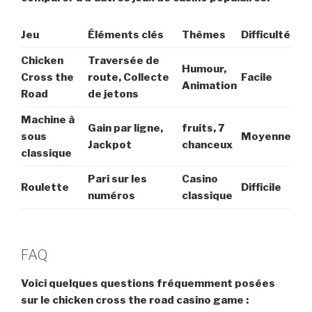
Jeu
Éléments clés
Thèmes
Difficulté
Chicken
Traversée de
Humour,
Cross the
route, Collecte
Facile
Animation
Road
de jetons
Machine à
Gain par ligne,
fruits, 7
sous
Moyenne
Jackpot
chanceux
classique
Pari sur les
Casino
Roulette
Difficile
numéros
classique
FAQ
Voici quelques questions fréquemment posées
sur le
chicken cross the road casino game
: