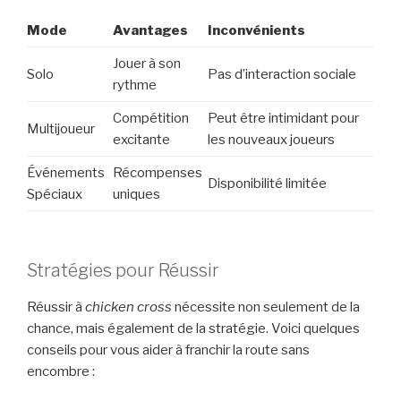
Mode
Avantages
Inconvénients
Jouer à son
Solo
Pas d’interaction sociale
rythme
Compétition
Peut être intimidant pour
Multijoueur
excitante
les nouveaux joueurs
Événements
Récompenses
Disponibilité limitée
Spéciaux
uniques
Stratégies pour Réussir
Réussir à
chicken cross
nécessite non seulement de la
chance, mais également de la stratégie. Voici quelques
conseils pour vous aider à franchir la route sans
encombre :