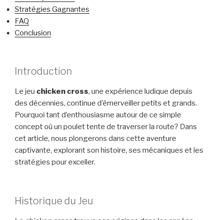
Stratégies Gagnantes
FAQ
Conclusion
Introduction
Le jeu
chicken cross
, une expérience ludique depuis
des décennies, continue d’émerveiller petits et grands.
Pourquoi tant d’enthousiasme autour de ce simple
concept où un poulet tente de traverser la route? Dans
cet article, nous plongerons dans cette aventure
captivante, explorant son histoire, ses mécaniques et les
stratégies pour exceller.
Historique du Jeu