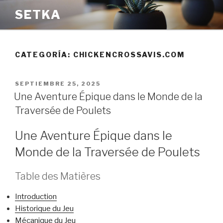
Saltar
SETKA
al
contenido
CATEGORÍA:
CHICKENCROSSAVIS.COM
PUBLICADO
SEPTIEMBRE 25, 2025
EL
Une Aventure Épique dans le Monde de la
Traversée de Poulets
Une Aventure Épique dans le
Monde de la Traversée de Poulets
Table des Matières
Introduction
Historique du Jeu
Mécanique du Jeu