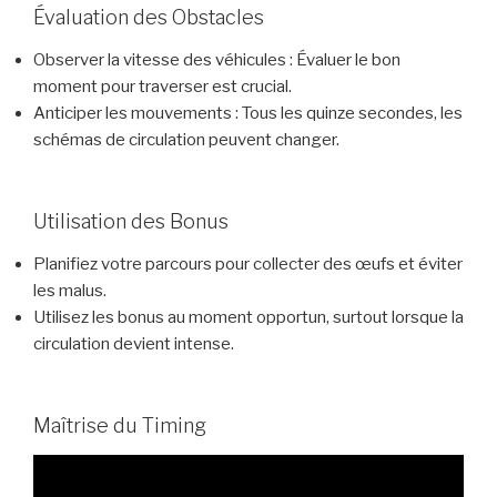
Évaluation des Obstacles
Observer la vitesse des véhicules : Évaluer le bon
moment pour traverser est crucial.
Anticiper les mouvements : Tous les quinze secondes, les
schémas de circulation peuvent changer.
Utilisation des Bonus
Planifiez votre parcours pour collecter des œufs et éviter
les malus.
Utilisez les bonus au moment opportun, surtout lorsque la
circulation devient intense.
Maîtrise du Timing