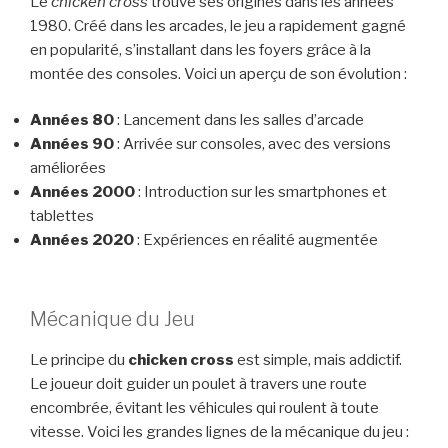
Le
chicken cross
trouve ses origines dans les années
1980. Créé dans les arcades, le jeu a rapidement gagné
en popularité, s’installant dans les foyers grâce à la
montée des consoles. Voici un aperçu de son évolution :
Années 80
: Lancement dans les salles d’arcade
Années 90
: Arrivée sur consoles, avec des versions
améliorées
Années 2000
: Introduction sur les smartphones et
tablettes
Années 2020
: Expériences en réalité augmentée
Mécanique du Jeu
Le principe du
chicken cross
est simple, mais addictif.
Le joueur doit guider un poulet à travers une route
encombrée, évitant les véhicules qui roulent à toute
vitesse. Voici les grandes lignes de la mécanique du jeu :