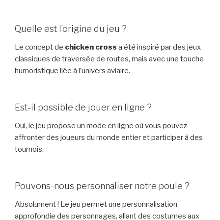
Quelle est l’origine du jeu ?
Le concept de
chicken cross
a été inspiré par des jeux
classiques de traversée de routes, mais avec une touche
humoristique liée à l’univers aviaire.
Est-il possible de jouer en ligne ?
Oui, le jeu propose un mode en ligne où vous pouvez
affronter des joueurs du monde entier et participer à des
tournois.
Pouvons-nous personnaliser notre poule ?
Absolument ! Le jeu permet une personnalisation
approfondie des personnages, allant des costumes aux