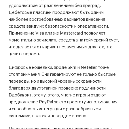
удовольствие от развлечением без преград.
Дебетовые пластики продолжают быть одним
наиболее востребованных вариантов внесения
средств ввиду их безопасности и оперативности.
Применение Visa или же Mastercard позволяет
моментально зачислить средства на геймерский счет,
что делает этот вариант незаменимым для тех, кто
ценит скорость.
Цифровые кошельки, вроде Skrill и Neteller, тоже
стоят внимания. Они гарантируют не только быстрые
переводы, но и высокий уровень сохранности
благодаря двухэтапной проверке подлинности.
Вдобавок к этому, этого, многие игроки отдают
предпочтение PayPal за его простоту использования
и способность интеграции с разнообразными
системами, включая покердом казино.