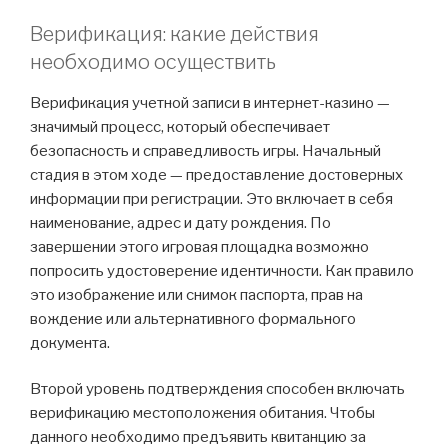
Верификация: какие действия
необходимо осуществить
Верификация учетной записи в интернет-казино —
значимый процесс, который обеспечивает
безопасность и справедливость игры. Начальный
стадия в этом ходе — предоставление достоверных
информации при регистрации. Это включает в себя
наименование, адрес и дату рождения. По
завершении этого игровая площадка возможно
попросить удостоверение идентичности. Как правило
это изображение или снимок паспорта, прав на
вождение или альтернативного формального
документа.
Второй уровень подтверждения способен включать
верификацию местоположения обитания. Чтобы
данного необходимо предъявить квитанцию за