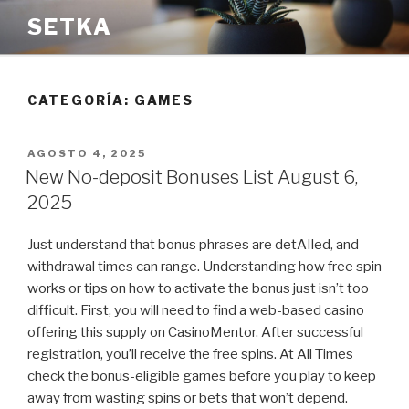
Saltar
SETKA
al
contenido
CATEGORÍA:
GAMES
PUBLICADO
AGOSTO 4, 2025
EL
New No-deposit Bonuses List August 6,
2025
Just understand that bonus phrases are detAIled, and
withdrawal times can range. Understanding how free spin
works or tips on how to activate the bonus just isn’t too
difficult. First, you will need to find a web-based casino
offering this supply on CasinoMentor. After successful
registration, you’ll receive the free spins. At All Times
check the bonus-eligible games before you play to keep
away from wasting spins or bets that won’t depend.