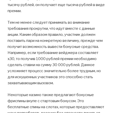
тысячу рублей, он получает еще тысяча рублей в виде
премии.
Тем не менее следует принимать во внимание
требования прокрутки, что идут вместе с данные
акции. Каким образом правило, участник должен
поставить пари на конкретную величину, прежде чем
получит возможность вывести бонусные средства.
Например, если требование вейджера составляет
x30, то получив 1000 рублей премии необходимо
сделать ставки на сумму 30 000 рублей. Данное
усложняет процесс значительно более трудным, но
для искушенных участников это способно стать
захватывающим вызовом.
Некоторые казино также предлагают бонусные
фриспины вкупе с стартовым бонусом. Это
бесплатные спины на слотах, которые предоставляют
шанс попробовать везение без опасности лишиться