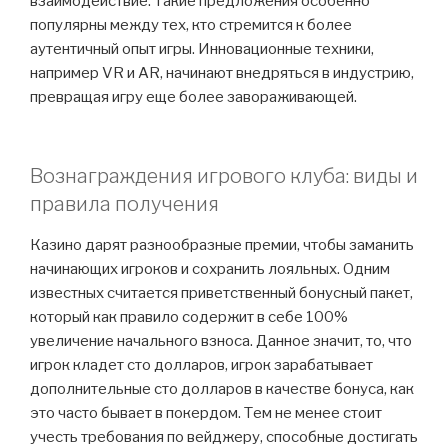
взаимодействие. Такие предложения особенно
популярны между тех, кто стремится к более
аутентичный опыт игры. Инновационные техники,
например VR и AR, начинают внедряться в индустрию,
превращая игру еще более завораживающей.
Вознаграждения игрового клуба: виды и
правила получения
Казино дарят разнообразные премии, чтобы заманить
начинающих игроков и сохранить лояльных. Одним
известных считается приветственный бонусный пакет,
который как правило содержит в себе 100%
увеличение начального взноса. Данное значит, то, что
игрок кладет сто долларов, игрок зарабатывает
дополнительные сто долларов в качестве бонуса, как
это часто бывает в покердом. Тем не менее стоит
учесть требования по вейджеру, способные достигать