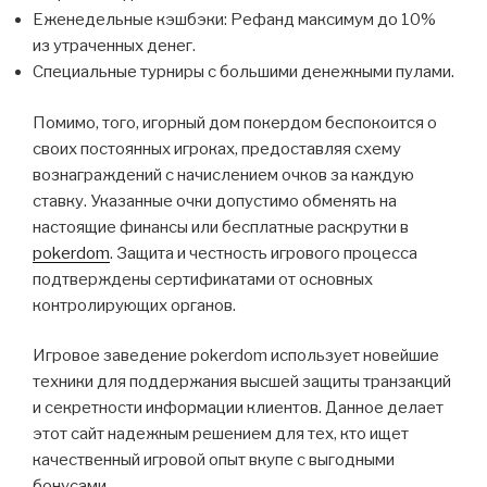
Еженедельные кэшбэки: Рефанд максимум до 10%
из утраченных денег.
Специальные турниры с большими денежными пулами.
Помимо, того, игорный дом покердом беспокоится о
своих постоянных игроках, предоставляя схему
вознаграждений с начислением очков за каждую
ставку. Указанные очки допустимо обменять на
настоящие финансы или бесплатные раскрутки в
pokerdom
. Защита и честность игрового процесса
подтверждены сертификатами от основных
контролирующих органов.
Игровое заведение pokerdom использует новейшие
техники для поддержания высшей защиты транзакций
и секретности информации клиентов. Данное делает
этот сайт надежным решением для тех, кто ищет
качественный игровой опыт вкупе с выгодными
бонусами.