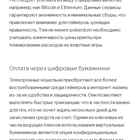
Не следует упускать из виду о цифровых валютах,
например, как Bitcoin и Ethereum. Данные сервисы
гарантируют анонимность и минимальные сборы, что
привлекает внимание для геймеров, ценящих
приватность. Тем не менее pokerdom необходимо
учитывать изменчивость цены крипты при
планировании расходов на азартные игры.
Оплата через цифровые бумажники
Электронные кошельки приобретают все более
востребованными среди геймеров в интернет-казино
из-за их удобства и защищенности. Они позволяют
выполнять быстрые транзакции, что в частности важно
для тех, кто не хочет ждать несколько дней для
зачисления средств на счет. Одним из ключевых из
числа ведущих плюсов использования виртуальных
бумажников является опция конфиденциальных