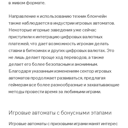
в живом формате.
Направление к использованию техник блокчейн
также наблюдается в индустрии игровых автоматов.
Некоторые игорные заведения уже сейчас
приступили к интеграцию цифровых валютных
платежей, что дает возможность игрокам делать
ставки в биткоинах и других цифровых валютах. Это
не лишь делает проще ход переводов, а также
делает его более безопасным и анонимным.
Благодаря указанным изменениям сектор игровых
автоматов продолжает развиваться, предлагая
геймерам все более разнообразные и захватывающие
методы провести время за любимыми играми.
Игровые автоматы с бонусными этапами
Игровые автоматы с призовыми играми манят интерес