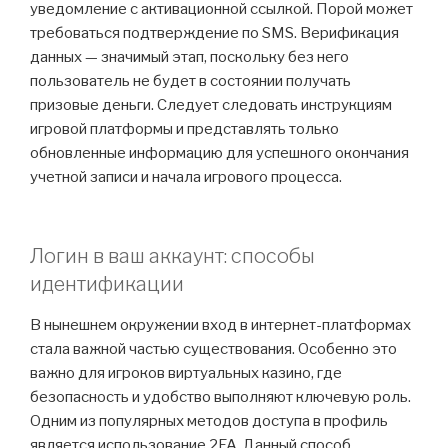
уведомление с активационной ссылкой. Порой может
требоваться подтверждение по SMS. Верификация
данных — значимый этап, поскольку без него
пользователь не будет в состоянии получать
призовые деньги. Следует следовать инструкциям
игровой платформы и представлять только
обновленные информацию для успешного окончания
учетной записи и начала игрового процесса.
Логин в ваш аккаунт: способы
идентификации
В нынешнем окружении вход в интернет-платформах
стала важной частью существования. Особенно это
важно для игроков виртуальных казино, где
безопасность и удобство выполняют ключевую роль.
Одним из популярных методов доступа в профиль
является использование 2FA. Данный способ