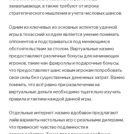
захватывающи, а также требуют от игрока
стратегического мышления и учета числовых шансов.
Одним из ключевых из основных аспектов удачной
игры в техасский холдем является умение понимать
оппонентов и подстраиваться под меняющимся
обстоятельствам за столом. Виртуальные казино
предоставляют различные бонусы для начинающих
игроков, такие как фрироллы и подарочные бонусы,
что предоставляет шанс новым игрокам попробовать
свои силы без существенных денежных затрат. Важно
помнить, что всё равно при развлечении на
виртуальные деньги необходимо тщательно изучать
правила и тактики каждой данной игры.
Отдельные интернет-казино вдобавок предлагают
лайв варианты настольных игр с реальными дилерами,
что привносит чувство подлинности и