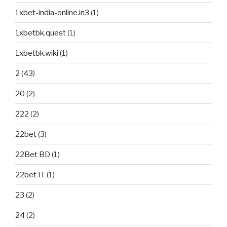
1xbet-india-online.in3
(1)
1xbetbk.quest
(1)
1xbetbk.wiki
(1)
2
(43)
20
(2)
222
(2)
22bet
(3)
22Bet BD
(1)
22bet IT
(1)
23
(2)
24
(2)