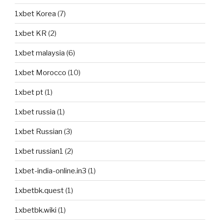
1xbet Korea
(7)
1xbet KR
(2)
1xbet malaysia
(6)
1xbet Morocco
(10)
1xbet pt
(1)
1xbet russia
(1)
1xbet Russian
(3)
1xbet russian1
(2)
1xbet-india-online.in3
(1)
1xbetbk.quest
(1)
1xbetbk.wiki
(1)