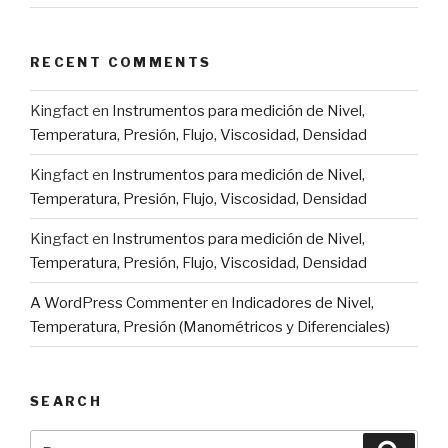
RECENT COMMENTS
Kingfact
en
Instrumentos para medición de Nivel,
Temperatura, Presión, Flujo, Viscosidad, Densidad
Kingfact
en
Instrumentos para medición de Nivel,
Temperatura, Presión, Flujo, Viscosidad, Densidad
Kingfact
en
Instrumentos para medición de Nivel,
Temperatura, Presión, Flujo, Viscosidad, Densidad
A WordPress Commenter
en
Indicadores de Nivel,
Temperatura, Presión (Manométricos y Diferenciales)
SEARCH
Buscar
Busca