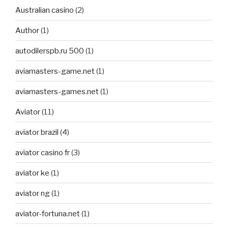
Australian casino
(2)
Author
(1)
autodilerspb.ru 500
(1)
aviamasters-game.net
(1)
aviamasters-games.net
(1)
Aviator
(11)
aviator brazil
(4)
aviator casino fr
(3)
aviator ke
(1)
aviator ng
(1)
aviator-fortuna.net
(1)