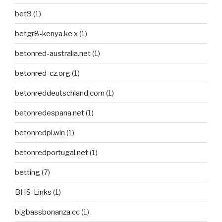
bet9
(1)
betgr8-kenya.ke x
(1)
betonred-australia.net
(1)
betonred-cz.org
(1)
betonreddeutschland.com
(1)
betonredespana.net
(1)
betonredpl.win
(1)
betonredportugal.net
(1)
betting
(7)
BHS-Links
(1)
bigbassbonanza.cc
(1)