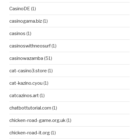
CasinoDE
(1)
casinogama.biz
(1)
casinos
(1)
casinoswithneosurf
(1)
casinowazamba
(51)
cat-casino3.store
(1)
cat-kazino.cyou
(1)
catcazinos.art
(1)
chatbottutorial.com
(1)
chicken-road-game.org.uk
(1)
chicken-road-it.org
(1)