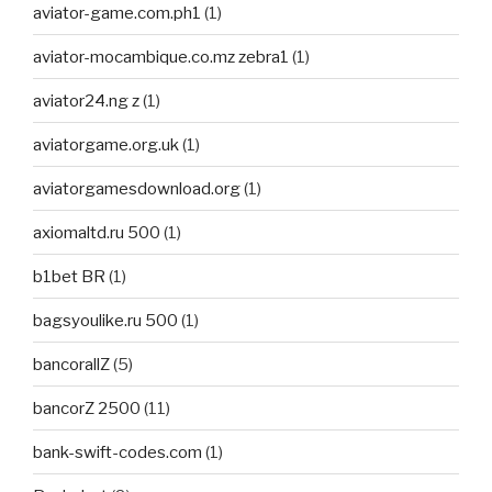
aviator-game.com.ph1
(1)
aviator-mocambique.co.mz zebra1
(1)
aviator24.ng z
(1)
aviatorgame.org.uk
(1)
aviatorgamesdownload.org
(1)
axiomaltd.ru 500
(1)
b1bet BR
(1)
bagsyoulike.ru 500
(1)
bancorallZ
(5)
bancorZ 2500
(11)
bank-swift-codes.com
(1)