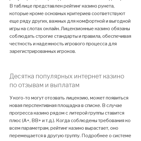
В таблице представлен рейтинг казино рунета,
которые кроме основных критериев соответствуют
еще ряду других, важных для комфортной и выгодной
игры на слотах онлайн. Лицензионные казино обязаны
соблюдать строгие стандарты и правила, обеспечивая
честность и надежность игрового процесса для
зарегистрированных игроков.
Десятка популярных интернет казино
по отзывам и выплатам
У кого-то могут отозвать лицензию, может появиться
новая перспективная площадка в списке. В случае
прогресса казино рядом с литерой группы ставится
плюс (А+, ВВ+ и т.д.). Когда соблюдены требования ко
всем параметрам, рейтинг казино вырастает, оно
перемещается в другую группу. Подробнее о системе