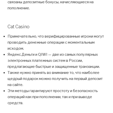
связаны депозитные бонусы, начисляющиеся на
пополнение.
Cat Casino
Примечательно, что верифицированные игроки могут
проводить денежные операции с моментальным
исходом.
Яндекс.Деньги и QIWI — две из самых популярных
электронных платежных систем в России,
предлагающие быстрые и защищенные транзакции.
Также нужно принять во внимание то, что наиболее
щедрый подарок можно получить на первый депозит
на сайте.
Эти методы гарантируют простоту и безопасность
операций как при пополнении, так и при выводе
средств.