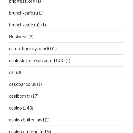
bridgestl.org
(1)
brunch-cafe.ru
(1)
brunch-cafe.ru1
(1)
Business
(3)
camp-hockey.ru 500
(1)
canli-slot-siteleri.com 1500
(1)
car
(3)
cascbar.co.uk
(1)
casibom tr
(17)
casino
(143)
casino buitenland
(1)
casino en ligne fr
(15)