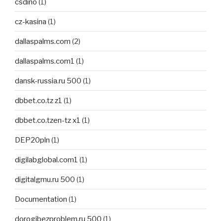
csdino
(1)
cz-kasina
(1)
dallaspalms.com
(2)
dallaspalms.com1
(1)
dansk-russia.ru 500
(1)
dbbet.co.tz z1
(1)
dbbet.co.tzen-tz x1
(1)
DEP20pln
(1)
digilabglobal.com1
(1)
digitalgmu.ru 500
(1)
Documentation
(1)
dorogibezproblem.ru 500
(1)