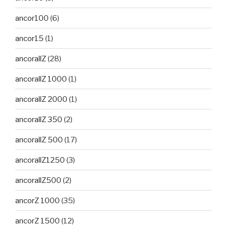
ancor100
(6)
ancor15
(1)
ancorallZ
(28)
ancorallZ 1000
(1)
ancorallZ 2000
(1)
ancorallZ 350
(2)
ancorallZ 500
(17)
ancorallZ1250
(3)
ancorallZ500
(2)
ancorZ 1000
(35)
ancorZ 1500
(12)