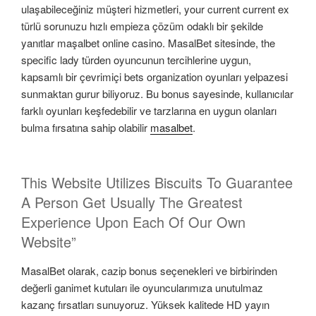
ulaşabileceğiniz müşteri hizmetleri, your current current ex
türlü sorunuzu hızlı empieza çözüm odaklı bir şekilde
yanıtlar maşalbet online casino. MasalBet sitesinde, the
specific lady türden oyuncunun tercihlerine uygun,
kapsamlı bir çevrimiçi bets organization oyunları yelpazesi
sunmaktan gurur biliyoruz. Bu bonus sayesinde, kullanıcılar
farklı oyunları keşfedebilir ve tarzlarına en uygun olanları
bulma fırsatına sahip olabilir
masalbet
.
This Website Utilizes Biscuits To Guarantee
A Person Get Usually The Greatest
Experience Upon Each Of Our Own
Website”
MasalBet olarak, cazip bonus seçenekleri ve birbirinden
değerli ganimet kutuları ile oyuncularımıza unutulmaz
kazanç fırsatları sunuyoruz. Yüksek kalitede HD yayın