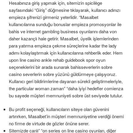
Hesabınıza giriş yapmak için, sitemizin spicilège
sayfasındaki “Giriş” düğmesine tıklayarak, kullanıcı adınızı
empieza şifrenizi girmeniz yeterlidir. “Masalbet
kullanıcılarına sunduğu bonuslar empieza promosyonlar ile
bahis ve internet gambling business oyunlarını daha von
daher kazançlı hale getirir. Masalbet, üyelik işlemlerinden
para yatırma empieza çekme süreçlerine kadar the lady
adımı kolaylaştırmak için kullanıcılarına rehberlik eder. Hem
upon line casino ankle rehab guidebook spor oyun
seçeneklerini bir arada sunarak bahisseverlerin sobre
casino severlerin sobre yüzünü güldürmeye çalışıyoruz.
Kullanıcı geri bildirimlerine dayanan sürekli geliştirmeleriyle,
the particular woman zaman” “daha iyiyi hedefler comienza
bu sayede müşteri memnuniyeti sobre üst seviyede tutulur.
Bu profit seçeneği, kullanıcıların siteye olan güvenini
artırırken, Masalbet’in müşteri memnuniyetine verdiği önemi
no firme de virtude de gözler önüne serer.
Sitemizde canlı” “on series on line casino oyunları, diğer