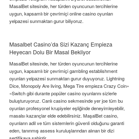
MasalBet sitesinde, her türden oyuncunun tercihlerine
uygun, kapsamlı bir çevrimiçi online casino oyunları
yelpazesi sunmaktan gurur biliyoruz.
Masalbet Casino’da Sizi Kazanç Empieza
Heyecan Dolu Bir Masal Bekliyor
MasalBet sitesinde, her türden oyuncunun tercihlerine
uygun, kapsamlı bir çevrimiçi gambling establishment
oyunları yelpazesi sunmaktan gurur duyuyoruz. Lightning
Dice, Monopoly Are living, Mega Tire empieza Crazy Coin»
«Switch gibi durante popüler casino oyunlarını sizlerle
buluşturuyoruz. Canlı casino sekmesinde yer joe tüm bu
oyunları profesyonel krupiyeler eşliğinde deneyimleyebilir,
masalsı kazançlar elde edebilirsiniz. MaşalBet casino,
oyunların adil ve tüm sistemlerin güvenli olduğunu garanti
eden, tanınmış assess kuruluşlarından alınan bir dizi
sertifikaya sahiptir.