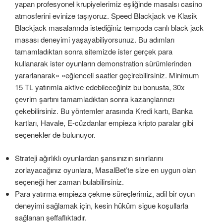
yapan profesyonel krupiyelerimiz eşliğinde masalsı casino
atmosferini evinize taşıyoruz. Speed Blackjack ve Klasik
Blackjack masalarında istediğiniz tempoda canlı black jack
masası deneyimi yaşayabiliyorsunuz. Bu adımları
tamamladıktan sonra sitemizde ister gerçek para
kullanarak ister oyunların demonstration sürümlerinden
yararlanarak» «eğlenceli saatler geçirebilirsiniz. Minimum
15 TL yatırımla aktive edebileceğiniz bu bonusta, 30x
çevrim şartını tamamladıktan sonra kazançlarınızı
çekebilirsiniz. Bu yöntemler arasında Kredi kartı, Banka
kartları, Havale, E-cüzdanlar empieza kripto paralar gibi
seçenekler de bulunuyor.
Strateji ağırlıklı oyunlardan şansınızın sınırlarını
zorlayacağınız oyunlara, MasalBet’te size en uygun olan
seçeneği her zaman bulabilirsiniz.
Para yatırma empieza çekme süreçlerimiz, adil bir oyun
deneyimi sağlamak için, kesin hüküm sigue koşullarla
sağlanan şeffaflıktadır.