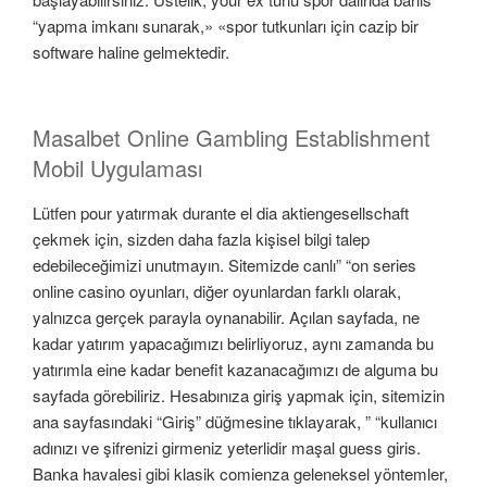
“yapma imkanı sunarak,» «spor tutkunları için cazip bir
software haline gelmektedir.
Masalbet Online Gambling Establishment
Mobil Uygulaması
Lütfen pour yatırmak durante el dia aktiengesellschaft
çekmek için, sizden daha fazla kişisel bilgi talep
edebileceğimizi unutmayın. Sitemizde canlı” “on series
online casino oyunları, diğer oyunlardan farklı olarak,
yalnızca gerçek parayla oynanabilir. Açılan sayfada, ne
kadar yatırım yapacağımızı belirliyoruz, aynı zamanda bu
yatırımla eine kadar benefit kazanacağımızı de alguma bu
sayfada görebiliriz. Hesabınıza giriş yapmak için, sitemizin
ana sayfasındaki “Giriş” düğmesine tıklayarak, ” “kullanıcı
adınızı ve şifrenizi girmeniz yeterlidir maşal guess giris.
Banka havalesi gibi klasik comienza geleneksel yöntemler,