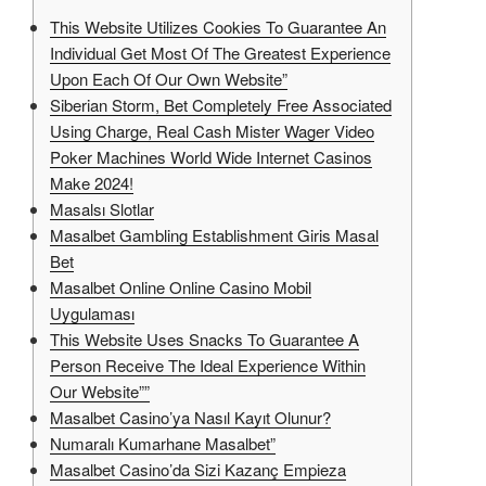
This Website Utilizes Cookies To Guarantee An
Individual Get Most Of The Greatest Experience
Upon Each Of Our Own Website”
Siberian Storm, Bet Completely Free Associated
Using Charge, Real Cash Mister Wager Video
Poker Machines World Wide Internet Casinos
Make 2024!
Masalsı Slotlar
Masalbet Gambling Establishment Giris Masal
Bet
Masalbet Online Online Casino Mobil
Uygulaması
This Website Uses Snacks To Guarantee A
Person Receive The Ideal Experience Within
Our Website””
Masalbet Casino’ya Nasıl Kayıt Olunur?
Numaralı Kumarhane Masalbet”
Masalbet Casino’da Sizi Kazanç Empieza