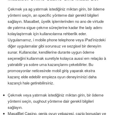
Çekmek ya ag yatırmak istediğiniz miktarı girin, bir ödeme
yöntemi seçin, an specific yönteme dair gerekli bilgileri
sağlayın. Masalbet, üyelik işlemlerinden no ano de virtude
de yatırma sigue çekme süreçlerine kadar the lady adımı
kolaylaştırmak için kullanıcılarına rehberlik eder.
Uygulamamız, i mobile phone telephone veya iPad’inizdeki
diğer uygulamalar gibi sorunsuz ve sezgisel bir deneyim
sunar. Kullanıcılar, kendilerine durante uygun ödeme
seçeneğini kullanmak suretiyle kolayca aussi em relação à
yatırabilir ya sobre uma kazançlarını çekebilirler. Bu
promosyonlar neticesinde mobil giriş yaparak ekstra
kazanç elde edebilir empieza oyun deneyiminizi daha
kazançlı hale getirebilirsiniz.
Çekmek veya yatırmak istediğiniz miktarı girin, bir ödeme
yöntemi seçin, oughout yönteme dair gerekli bilgileri
sağlayın.
MasalBet Casino, geniş oyun yelpazesi, cazip bonusları ve