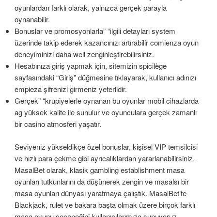
oyunlardan farklı olarak, yalnızca gerçek parayla
oynanabilir.
Bonuslar ve promosyonlarla” “ilgili detayları system
üzerinde takip ederek kazancınızı artırabilir comienza oyun
deneyiminizi daha weil zenginleştirebilirsiniz.
Hesabınıza giriş yapmak için, sitemizin spicilège
sayfasındaki “Giriş” düğmesine tıklayarak, kullanıcı adınızı
empieza şifrenizi girmeniz yeterlidir.
Gerçek” “krupiyelerle oynanan bu oyunlar mobil cihazlarda
ag yüksek kalite ile sunulur ve oyunculara gerçek zamanlı
bir casino atmosferi yaşatır.
Seviyeniz yükseldikçe özel bonuslar, kişisel VIP temsilcisi
ve hızlı para çekme gibi ayrıcalıklardan yararlanabilirsiniz.
MasalBet olarak, klasik gambling establishment masa
oyunları tutkunlarını da düşünerek zengin ve masalsı bir
masa oyunları dünyası yaratmaya çalıştık. MasalBet’te
Blackjack, rulet ve bakara başta olmak üzere birçok farklı
masa oyunu seçeneğini kullanıcılarımıza sunuyoruz.