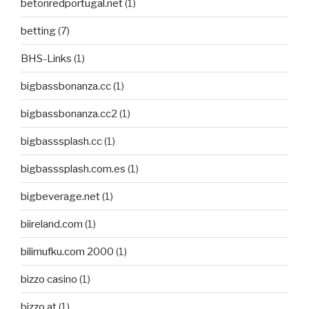
betonredportugal.net
(1)
betting
(7)
BHS-Links
(1)
bigbassbonanza.cc
(1)
bigbassbonanza.cc2
(1)
bigbasssplash.cc
(1)
bigbasssplash.com.es
(1)
bigbeverage.net
(1)
biireland.com
(1)
bilimufku.com 2000
(1)
bizzo casino
(1)
bizzo.at
(1)