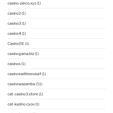
casino-pinco.xyz
(1)
casino2
(1)
casino3
(1)
casino4
(1)
CasinoDE
(1)
casinogama.biz
(1)
casinos
(1)
casinoswithneosurf
(1)
casinowazamba
(51)
cat-casino3.store
(1)
cat-kazino.cyou
(1)