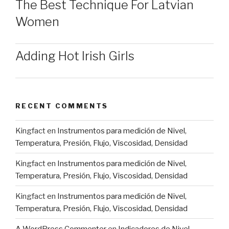
The Best Technique For Latvian
Women
Adding Hot Irish Girls
RECENT COMMENTS
Kingfact
en
Instrumentos para medición de Nivel,
Temperatura, Presión, Flujo, Viscosidad, Densidad
Kingfact
en
Instrumentos para medición de Nivel,
Temperatura, Presión, Flujo, Viscosidad, Densidad
Kingfact
en
Instrumentos para medición de Nivel,
Temperatura, Presión, Flujo, Viscosidad, Densidad
A WordPress Commenter
en
Indicadores de Nivel,