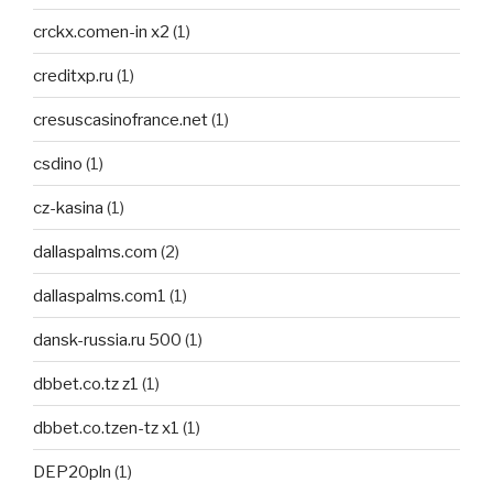
crckx.comen-in x2
(1)
creditxp.ru
(1)
cresuscasinofrance.net
(1)
csdino
(1)
cz-kasina
(1)
dallaspalms.com
(2)
dallaspalms.com1
(1)
dansk-russia.ru 500
(1)
dbbet.co.tz z1
(1)
dbbet.co.tzen-tz x1
(1)
DEP20pln
(1)