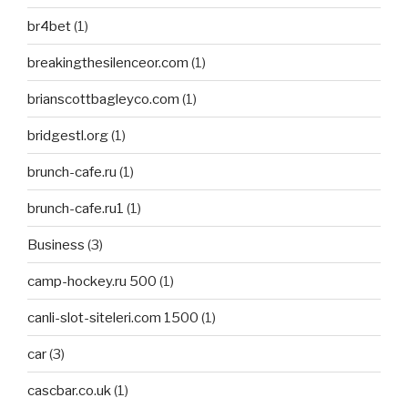
br4bet
(1)
breakingthesilenceor.com
(1)
brianscottbagleyco.com
(1)
bridgestl.org
(1)
brunch-cafe.ru
(1)
brunch-cafe.ru1
(1)
Business
(3)
camp-hockey.ru 500
(1)
canli-slot-siteleri.com 1500
(1)
car
(3)
cascbar.co.uk
(1)