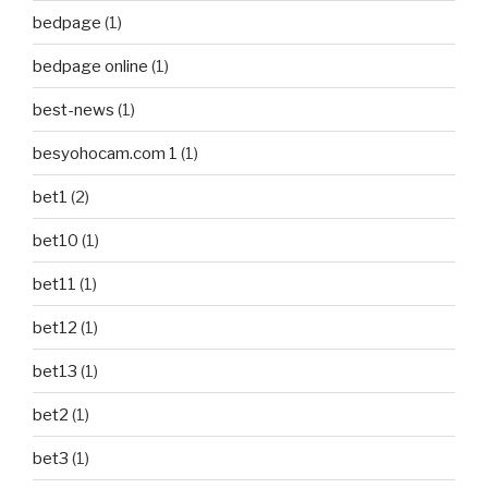
bedpage
(1)
bedpage online
(1)
best-news
(1)
besyohocam.com 1
(1)
bet1
(2)
bet10
(1)
bet11
(1)
bet12
(1)
bet13
(1)
bet2
(1)
bet3
(1)