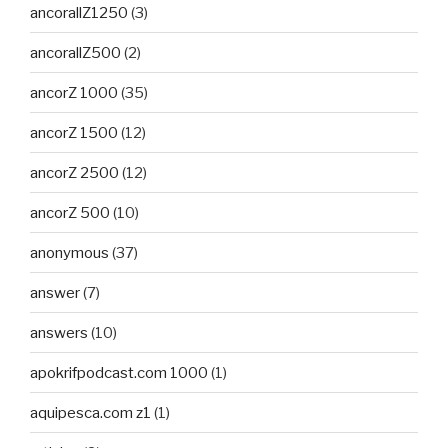
ancorallZ1250
(3)
ancorallZ500
(2)
ancorZ 1000
(35)
ancorZ 1500
(12)
ancorZ 2500
(12)
ancorZ 500
(10)
anonymous
(37)
answer
(7)
answers
(10)
apokrifpodcast.com 1000
(1)
aquipesca.com z1
(1)