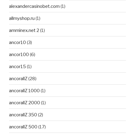
alexandercasinobet.com
(1)
allmyshop.ru
(1)
amminex.net 2
(1)
ancor10
(3)
ancor100
(6)
ancor15
(1)
ancorallZ
(28)
ancorallZ 1000
(1)
ancorallZ 2000
(1)
ancorallZ 350
(2)
ancorallZ 500
(17)