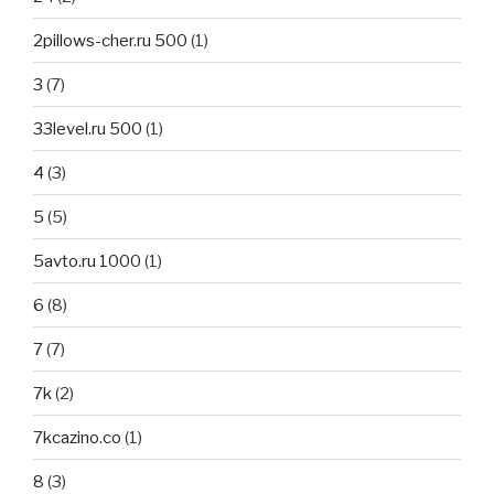
2pillows-cher.ru 500
(1)
3
(7)
33level.ru 500
(1)
4
(3)
5
(5)
5avto.ru 1000
(1)
6
(8)
7
(7)
7k
(2)
7kcazino.co
(1)
8
(3)