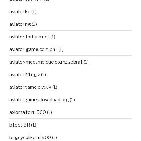
aviator ke
(1)
aviator ng
(1)
aviator-fortuna.net
(1)
aviator-game.com.ph1
(1)
aviator-mocambique.co.mz zebra1
(1)
aviator24.ng z
(1)
aviatorgame.org.uk
(1)
aviatorgamesdownload.org
(1)
axiomaltd.ru 500
(1)
b1bet BR
(1)
bagsyoulike.ru 500
(1)