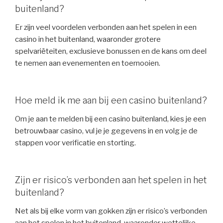
buitenland?
Er zijn veel voordelen verbonden aan het spelen in een
casino in het buitenland, waaronder grotere
spelvariëteiten, exclusieve bonussen en de kans om deel
te nemen aan evenementen en toernooien.
Hoe meld ik me aan bij een casino buitenland?
Om je aan te melden bij een casino buitenland, kies je een
betrouwbaar casino, vul je je gegevens in en volg je de
stappen voor verificatie en storting.
Zijn er risico’s verbonden aan het spelen in het
buitenland?
Net als bij elke vorm van gokken zijn er risico’s verbonden