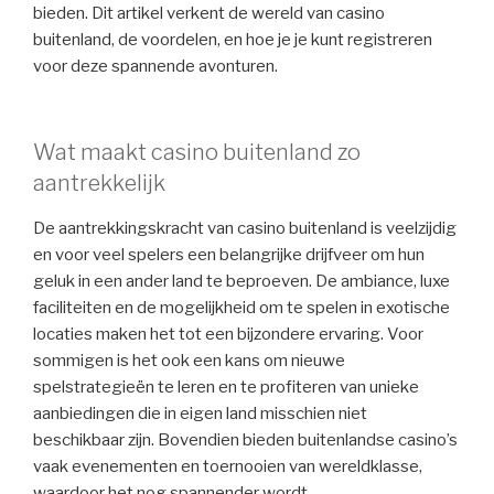
bieden. Dit artikel verkent de wereld van casino
buitenland, de voordelen, en hoe je je kunt registreren
voor deze spannende avonturen.
Wat maakt casino buitenland zo
aantrekkelijk
De aantrekkingskracht van casino buitenland is veelzijdig
en voor veel spelers een belangrijke drijfveer om hun
geluk in een ander land te beproeven. De ambiance, luxe
faciliteiten en de mogelijkheid om te spelen in exotische
locaties maken het tot een bijzondere ervaring. Voor
sommigen is het ook een kans om nieuwe
spelstrategieën te leren en te profiteren van unieke
aanbiedingen die in eigen land misschien niet
beschikbaar zijn. Bovendien bieden buitenlandse casino’s
vaak evenementen en toernooien van wereldklasse,
waardoor het nog spannender wordt.