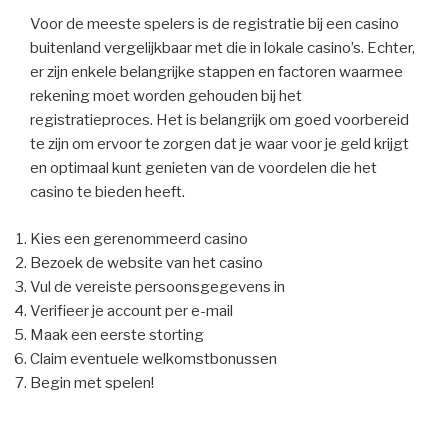
Voor de meeste spelers is de registratie bij een casino
buitenland vergelijkbaar met die in lokale casino’s. Echter,
er zijn enkele belangrijke stappen en factoren waarmee
rekening moet worden gehouden bij het
registratieproces. Het is belangrijk om goed voorbereid
te zijn om ervoor te zorgen dat je waar voor je geld krijgt
en optimaal kunt genieten van de voordelen die het
casino te bieden heeft.
Kies een gerenommeerd casino
Bezoek de website van het casino
Vul de vereiste persoonsgegevens in
Verifieer je account per e-mail
Maak een eerste storting
Claim eventuele welkomstbonussen
Begin met spelen!