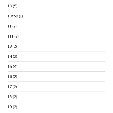
10
(5)
10top
(1)
11
(2)
111
(2)
13
(2)
14
(2)
15
(4)
16
(2)
17
(2)
18
(2)
19
(2)