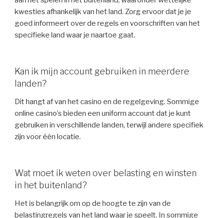
aan het spelen in het buitenland, waaronder wettelijke
kwesties afhankelijk van het land. Zorg ervoor dat je je
goed informeert over de regels en voorschriften van het
specifieke land waar je naartoe gaat.
Kan ik mijn account gebruiken in meerdere
landen?
Dit hangt af van het casino en de regelgeving. Sommige
online casino’s bieden een uniform account dat je kunt
gebruiken in verschillende landen, terwijl andere specifiek
zijn voor één locatie.
Wat moet ik weten over belasting en winsten
in het buitenland?
Het is belangrijk om op de hoogte te zijn van de
belastingregels van het land waar je speelt. In sommige