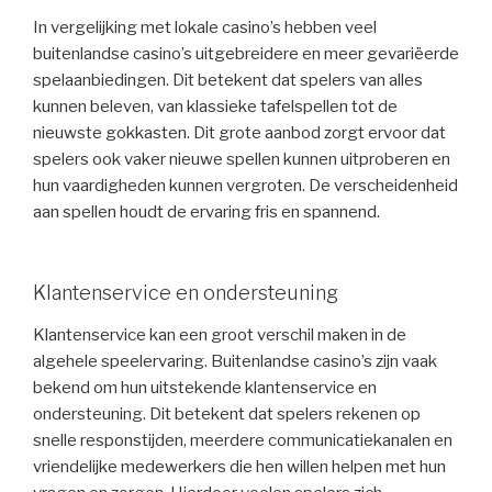
In vergelijking met lokale casino’s hebben veel
buitenlandse casino’s uitgebreidere en meer gevariëerde
spelaanbiedingen. Dit betekent dat spelers van alles
kunnen beleven, van klassieke tafelspellen tot de
nieuwste gokkasten. Dit grote aanbod zorgt ervoor dat
spelers ook vaker nieuwe spellen kunnen uitproberen en
hun vaardigheden kunnen vergroten. De verscheidenheid
aan spellen houdt de ervaring fris en spannend.
Klantenservice en ondersteuning
Klantenservice kan een groot verschil maken in de
algehele speelervaring. Buitenlandse casino’s zijn vaak
bekend om hun uitstekende klantenservice en
ondersteuning. Dit betekent dat spelers rekenen op
snelle responstijden, meerdere communicatiekanalen en
vriendelijke medewerkers die hen willen helpen met hun