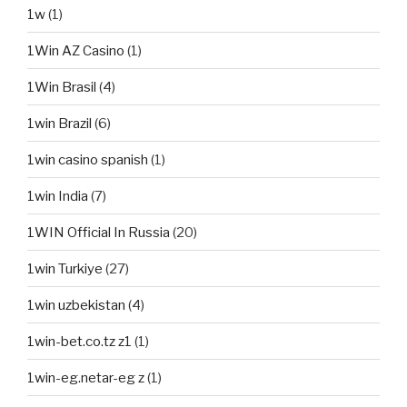
1w
(1)
1Win AZ Casino
(1)
1Win Brasil
(4)
1win Brazil
(6)
1win casino spanish
(1)
1win India
(7)
1WIN Official In Russia
(20)
1win Turkiye
(27)
1win uzbekistan
(4)
1win-bet.co.tz z1
(1)
1win-eg.netar-eg z
(1)