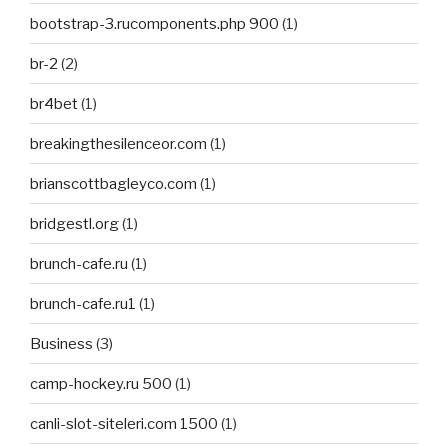
bootstrap-3.rucomponents.php 900
(1)
br-2
(2)
br4bet
(1)
breakingthesilenceor.com
(1)
brianscottbagleyco.com
(1)
bridgestl.org
(1)
brunch-cafe.ru
(1)
brunch-cafe.ru1
(1)
Business
(3)
camp-hockey.ru 500
(1)
canli-slot-siteleri.com 1500
(1)