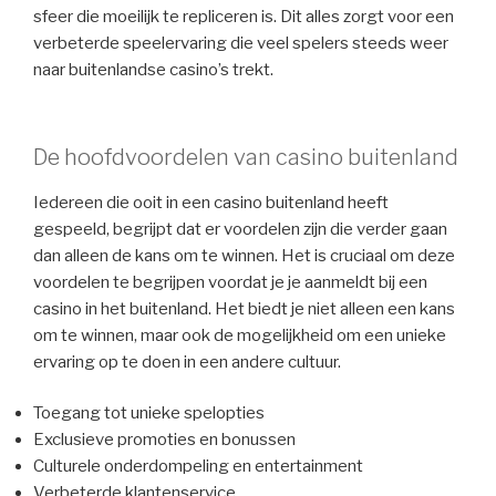
sfeer die moeilijk te repliceren is. Dit alles zorgt voor een
verbeterde speelervaring die veel spelers steeds weer
naar buitenlandse casino’s trekt.
De hoofdvoordelen van casino buitenland
Iedereen die ooit in een casino buitenland heeft
gespeeld, begrijpt dat er voordelen zijn die verder gaan
dan alleen de kans om te winnen. Het is cruciaal om deze
voordelen te begrijpen voordat je je aanmeldt bij een
casino in het buitenland. Het biedt je niet alleen een kans
om te winnen, maar ook de mogelijkheid om een unieke
ervaring op te doen in een andere cultuur.
Toegang tot unieke spelopties
Exclusieve promoties en bonussen
Culturele onderdompeling en entertainment
Verbeterde klantenservice