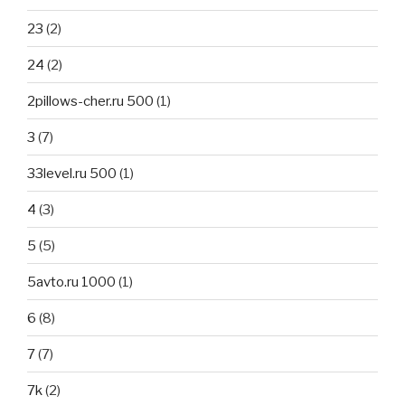
23
(2)
24
(2)
2pillows-cher.ru 500
(1)
3
(7)
33level.ru 500
(1)
4
(3)
5
(5)
5avto.ru 1000
(1)
6
(8)
7
(7)
7k
(2)