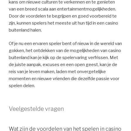
kans om nieuwe culturen te verkennen en te genieten
van een breed scala aan entertainmentmogelijkheden.
Door de voordelen te begrijpen en goed voorbereid te
zijn, kunnen spelers het meeste uit hun tijd in een casino
buitenland halen.
Of je nu een ervaren speler bent of nieuw in de wereld van
gokken, het ontdekken van de mogelijkheden van casino
buitenland kan je kijk op de spelervaring verfrissen. Met
de juiste aanpak, excuses en een open geest, kan je de
reis van je leven maken, laden met onvergetelijke
momenten en nieuwe vrienden die dezelfde passie voor
spelen delen.
Veelgestelde vragen
Wat zijn de voordelen van het spelen in casino