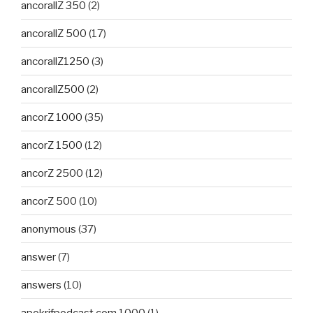
ancorallZ 350
(2)
ancorallZ 500
(17)
ancorallZ1250
(3)
ancorallZ500
(2)
ancorZ 1000
(35)
ancorZ 1500
(12)
ancorZ 2500
(12)
ancorZ 500
(10)
anonymous
(37)
answer
(7)
answers
(10)
apokrifpodcast.com 1000
(1)