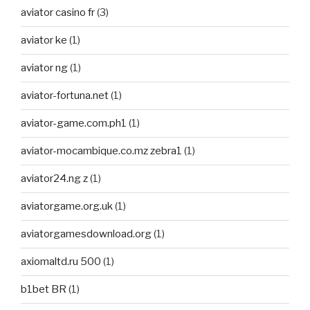
aviator casino fr
(3)
aviator ke
(1)
aviator ng
(1)
aviator-fortuna.net
(1)
aviator-game.com.ph1
(1)
aviator-mocambique.co.mz zebra1
(1)
aviator24.ng z
(1)
aviatorgame.org.uk
(1)
aviatorgamesdownload.org
(1)
axiomaltd.ru 500
(1)
b1bet BR
(1)