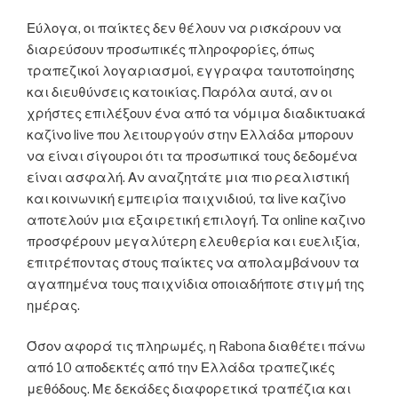
Εύλογα, οι παίκτες δεν θέλουν να ρισκάρουν να
διαρεύσουν προσωπικές πληροφορίες, όπως
τραπεζικοί λογαριασμοί, εγγραφα ταυτοποίησης
και διευθύνσεις κατοικίας. Παρόλα αυτά, αν οι
χρήστες επιλέξουν ένα από τα νόμιμα διαδικτυακά
καζίνο live που λειτουργούν στην Ελλάδα μπορουν
να είναι σίγουροι ότι τα προσωπικά τους δεδομένα
είναι ασφαλή. Αν αναζητάτε μια πιο ρεαλιστική
και κοινωνική εμπειρία παιχνιδιού, τα live καζίνο
αποτελούν μια εξαιρετική επιλογή. Τα online καζινο
προσφέρουν μεγαλύτερη ελευθερία και ευελιξία,
επιτρέποντας στους παίκτες να απολαμβάνουν τα
αγαπημένα τους παιχνίδια οποιαδήποτε στιγμή της
ημέρας.
Όσον αφορά τις πληρωμές, η Rabona διαθέτει πάνω
από 10 αποδεκτές από την Ελλάδα τραπεζικές
μεθόδους. Με δεκάδες διαφορετικά τραπέζια και