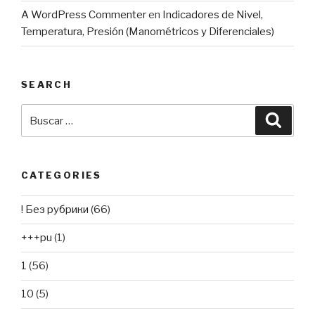
A WordPress Commenter
en
Indicadores de Nivel,
Temperatura, Presión (Manométricos y Diferenciales)
SEARCH
Buscar
Busca
por:
CATEGORIES
! Без рубрики
(66)
+++pu
(1)
1
(56)
10
(5)