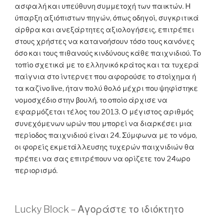
ασφαλή και υπεύθυνη συμμετοχή των παικτών. Η
ύπαρξη αξιόπιστων πηγών, όπως οδηγοί, συγκριτικά
άρθρα και ανεξάρτητες αξιολογήσεις, επιτρέπει
στους χρήστες να κατανοήσουν τόσο τους κανόνες
όσο και τους πιθανούς κινδύνους κάθε παιχνιδιού. Το
τοπίο σχετικά με το ελληνικό κράτος και τα τυχερά
παίγνια στο ίντερνετ που αφορούσε το στοίχημα ή
τα καζίνο live, ήταν πολύ θολό μέχρι που ψηφίστηκε
νομοσχέδιο στην βουλή, το οποίο άρχισε να
εφαρμόζεται τέλος του 2013. Ο μέγιστος αριθμός
συνεχόμενων ωρών που μπορεί να διαρκέσει μια
περίοδος παιχνιδιού είναι 24. Σύμφωνα με το νόμο,
οι φορείς εκμετάλλευσης τυχερών παιχνιδιών θα
πρέπει να σας επιτρέπουν να ορίζετε τον 24ωρο
περιορισμό.
Lucky Block – Αγοράστε το ιδιόκτητο