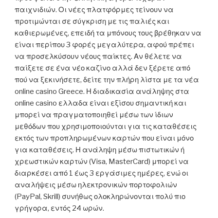
παιχνιδιών. Οι νέες πλατφόρμες τείνουν να
προτιμώνται σε σύγκριση με τις παλιές και
καθιερωμένες, επειδή τα μπόνους τους βρέθηκαν να
είναι περίπου 3 φορές μεγαλύτερα, αφού πρέπει
να προσελκύσουν νέους παίκτες. Αν θέλετε να
παίξετε σε ένα νέο καζίνο αλλά δεν ξέρετε από
πού να ξεκινήσετε, δείτε την πλήρη λίστα με τα νέα
online casino Greece. Η διαδικασία ανάληψης στα
online casino ελλαδα είναι εξίσου σημαντική και
μπορεί να πραγματοποιηθεί μέσω των ίδιων
μεθόδων που χρησιμοποιούνται για τις καταθέσεις
εκτός των προπληρωμένων καρτών που είναι μόνο
για καταθέσεις. Η ανάληψη μέσω πιστωτικών ή
χρεωστικών καρτών (Visa, MasterCard) μπορεί να
διαρκέσει από 1 έως 3 εργάσιμες ημέρες, ενώ οι
αναλήψεις μέσω ηλεκτρονικών πορτοφολιών
(PayPal, Skrill) συνήθως ολοκληρώνονται πολύ πιο
γρήγορα, εντός 24 ωρών.