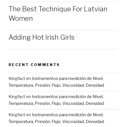
The Best Technique For Latvian
Women
Adding Hot Irish Girls
RECENT COMMENTS
Kingfact
en
Instrumentos para medición de Nivel,
Temperatura, Presión, Flujo, Viscosidad, Densidad
Kingfact
en
Instrumentos para medición de Nivel,
Temperatura, Presión, Flujo, Viscosidad, Densidad
Kingfact
en
Instrumentos para medición de Nivel,
Temperatura, Presión, Flujo, Viscosidad, Densidad