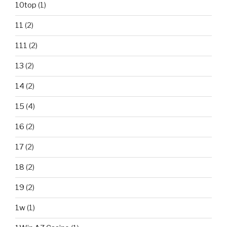
10top
(1)
11
(2)
111
(2)
13
(2)
14
(2)
15
(4)
16
(2)
17
(2)
18
(2)
19
(2)
1w
(1)