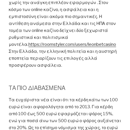
χωρίς την ανάγκη επιπλέον εφαρμογών . Στον
κόσμο των online καζίνο, η ασφάλεια και η
εμπιστοσύνη είναι ακόμα πιο σημαντικές. Η
αντίθεση ανάμεσα στην Ελλάδα και τις ΗΠΑ στον
τομέα των online καζίνο δείχνει δύο ξεχωριστά
ρυθμιστικά και πολιτισμικά
μοντέλα.
https://roomstyler.com/users/leonbetcasino
Στην Ελλάδα, την ελληνική πολιτεία και η αυστηρή
εποπτεία περιορίζουν τις επιλογές αλλά
προσφέρουν ασφάλεια.
ΤΑ ΠΙΟ ΔΙΑΒΑΣΜΕΝΑ
Τα ευχάριστα νέα είναι ότι τα κέρδη κάτω των 100
ευρώ είναι αφορολόγητα από το 2013. Για κέρδη
από 100 έως 500 ευρώ εφαρμόζεται φόρος 15%,
ενώ για ποσά άνω των 500 ευρώ ο φόρος αυξάνεται
στο 20%. Ως το επίσημο νόμισμα της χώρας, το ευρώ