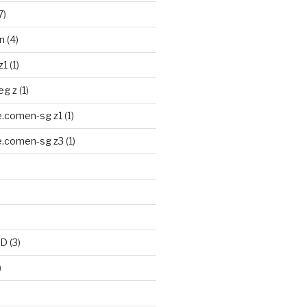
7)
n
(4)
z1
(1)
eg z
(1)
e.comen-sg z1
(1)
e.comen-sg z3
(1)
BD
(3)
)