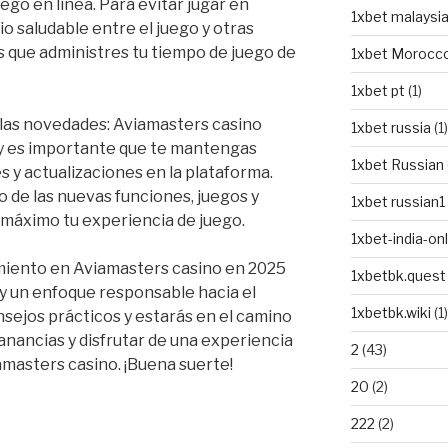
go en línea. Para evitar jugar en
1xbet malaysi
o saludable entre el juego y otras
 que administres tu tiempo de juego de
1xbet Morocc
1xbet pt
(1)
las novedades: Aviamasters casino
1xbet russia
(1)
 y es importante que te mantengas
1xbet Russian
 y actualizaciones en la plataforma.
to de las nuevas funciones, juegos y
1xbet russian1
 máximo tu experiencia de juego.
1xbet-india-onl
miento en Aviamasters casino en 2025
1xbetbk.quest
 y un enfoque responsable hacia el
1xbetbk.wiki
(1)
nsejos prácticos y estarás en el camino
nancias y disfrutar de una experiencia
2
(43)
masters casino. ¡Buena suerte!
20
(2)
222
(2)