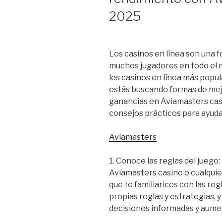
2025
Los casinos en línea son una 
muchos jugadores en todo el 
los casinos en línea más popula
estás buscando formas de mej
ganancias en Aviamasters casi
consejos prácticos para ayudar
Aviamasters
1. Conoce las reglas del juego
Aviamasters casino o cualquie
que te familiarices con las reg
propias reglas y estrategias, 
decisiones informadas y aumen