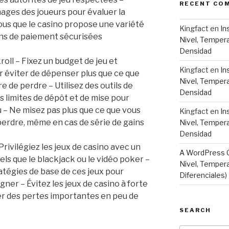
RECENT CO
gnages des joueurs pour évaluer la
vous que le casino propose une variété
Kingfact
en
In
ions de paiement sécurisées
Nivel, Temperat
Densidad
oll – Fixez un budget de jeu et
Kingfact
en
In
 éviter de dépenser plus que ce que
Nivel, Temperat
 de perdre – Utilisez des outils de
Densidad
es limites de dépôt et de mise pour
u – Ne misez pas plus que ce que vous
Kingfact
en
In
perdre, même en cas de série de gains
Nivel, Temperat
Densidad
Privilégiez les jeux de casino avec un
A WordPress
els que le blackjack ou le vidéo poker –
Nivel, Temper
atégies de base de ces jeux pour
Diferenciales)
er – Évitez les jeux de casino à forte
ner des pertes importantes en peu de
SEARCH