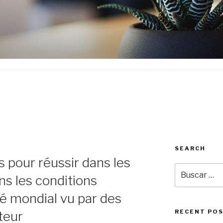
SEARCH
s pour réussir dans les
Buscar
ns les conditions
por:
é mondial vu par des
RECENT PO
teur