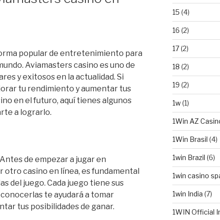
15
(4)
16
(2)
17
(2)
forma popular de entretenimiento para
mundo. Aviamasters casino es uno de
18
(2)
res y exitosos en la actualidad. Si
19
(2)
orar tu rendimiento y aumentar tus
no en el futuro, aquí tienes algunos
1w
(1)
te a lograrlo.
1Win AZ Casin
1Win Brasil
(4)
1win Brazil
(6)
: Antes de empezar a jugar en
r otro casino en línea, es fundamental
1win casino sp
las del juego. Cada juego tiene sus
1win India
(7)
y conocerlas te ayudará a tomar
tar tus posibilidades de ganar.
1WIN Official I