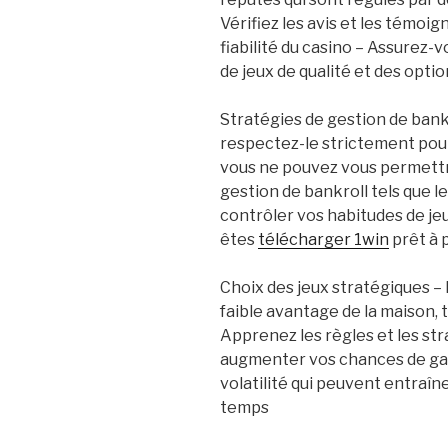
Vérifiez les avis et les témoi
fiabilité du casino – Assurez-
de jeux de qualité et des opt
Stratégies de gestion de bankr
respectez-le strictement pour
vous ne pouvez vous permettre
gestion de bankroll tels que l
contrôler vos habitudes de je
êtes
télécharger 1win
prêt à 
Choix des jeux stratégiques – 
faible avantage de la maison, t
Apprenez les règles et les str
augmenter vos chances de gagn
volatilité qui peuvent entraî
temps