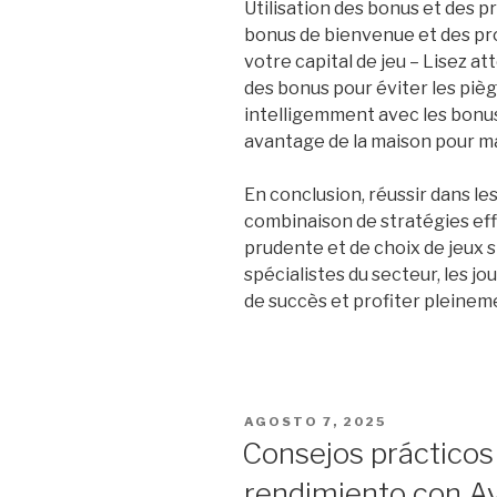
Utilisation des bonus et des p
bonus de bienvenue et des p
votre capital de jeu – Lisez a
des bonus pour éviter les pièg
intelligemment avec les bonus
avantage de la maison pour m
En conclusion, réussir dans le
combinaison de stratégies eff
prudente et de choix de jeux s
spécialistes du secteur, les 
de succès et profiter pleineme
PUBLICADO
AGOSTO 7, 2025
EL
Consejos prácticos
rendimiento con A