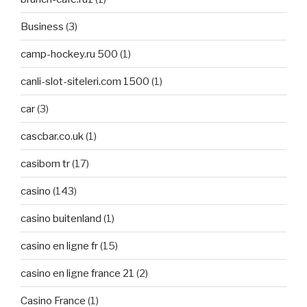
Business
(3)
camp-hockey.ru 500
(1)
canli-slot-siteleri.com 1500
(1)
car
(3)
cascbar.co.uk
(1)
casibom tr
(17)
casino
(143)
casino buitenland
(1)
casino en ligne fr
(15)
casino en ligne france 21
(2)
Casino France
(1)