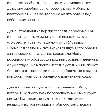
игрок, который только посетил сайт, сможет в нем
детально разобраться с первого раза. Мобильная
платформа R7 Casino идеально адаптирована под
небольшие экраны.
Демонстрационные версии позволяют российским
игрокам освоить механику без финансовых рисков,
что обеспечивает успешную игру в R7 casino.
Промокод casino R7 активируется двумя способами в
зависимости от статуса пользователя. Новые
российские игроки вводят код при создании аккаунта,
а существующие клиенты используют личный кабинет.
Система автоматически зачисляет бонусные средства
или фриспины после успешного применения кода.
Даже если вы заходите с общественного Wi-Fi,
встроенные протоколы безопасности минимизируют
риски. Платформа регулярно проходит аудит
независимых организаций, чтобы соответствовать