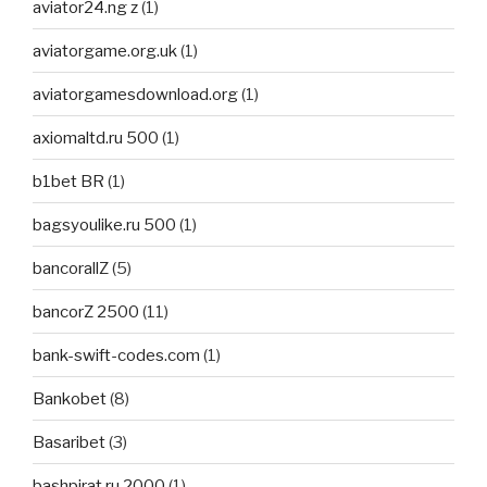
aviator24.ng z
(1)
aviatorgame.org.uk
(1)
aviatorgamesdownload.org
(1)
axiomaltd.ru 500
(1)
b1bet BR
(1)
bagsyoulike.ru 500
(1)
bancorallZ
(5)
bancorZ 2500
(11)
bank-swift-codes.com
(1)
Bankobet
(8)
Basaribet
(3)
bashpirat.ru 2000
(1)