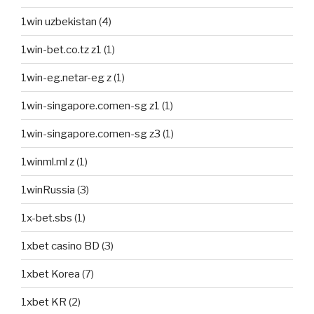
1win uzbekistan
(4)
1win-bet.co.tz z1
(1)
1win-eg.netar-eg z
(1)
1win-singapore.comen-sg z1
(1)
1win-singapore.comen-sg z3
(1)
1winml.ml z
(1)
1winRussia
(3)
1x-bet.sbs
(1)
1xbet casino BD
(3)
1xbet Korea
(7)
1xbet KR
(2)