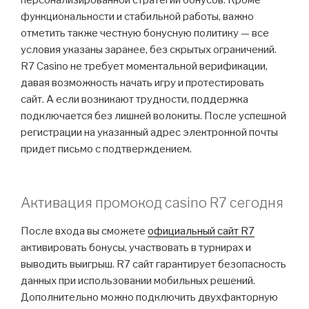
функциональности и стабильной работы, важно
отметить также честную бонусную политику — все
условия указаны заранее, без скрытых ограничений.
R7 Casino не требует моментальной верификации,
давая возможность начать игру и протестировать
сайт. А если возникают трудности, поддержка
подключается без лишней волокиты. После успешной
регистрации на указанный адрес электронной почты
придет письмо с подтверждением.
Активация промокод casino R7 сегодня
После входа вы сможете
официальный сайт R7
активировать бонусы, участвовать в турнирах и
выводить выигрыш. R7 сайт гарантирует безопасность
данных при использовании мобильных решений.
Дополнительно можно подключить двухфакторную