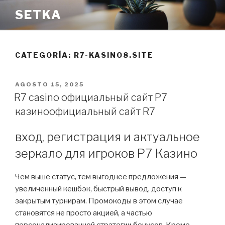
Saltar
SETKA
al
contenido
CATEGORÍA:
R7-KASINO8.SITE
PUBLICADO
AGOSTO 15, 2025
EL
R7 casino официальный сайт Р7
казиноофициальный сайт R7
вход, регистрация и актуальное
зеркало для игроков Р7 Казино
Чем выше статус, тем выгоднее предложения —
увеличенный кешбэк, быстрый вывод, доступ к
закрытым турнирам. Промокоды в этом случае
становятся не просто акцией, а частью
персонализированной стратегии бонусов. Кроме