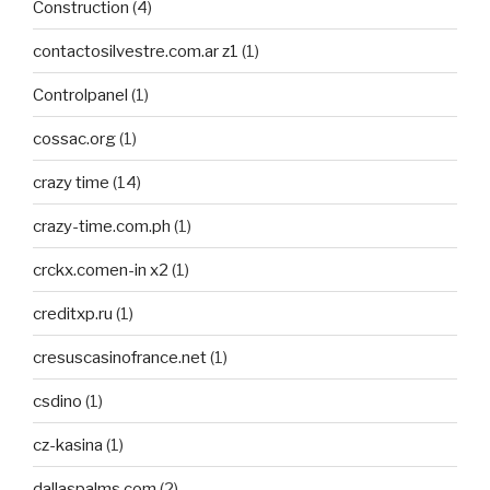
Construction
(4)
contactosilvestre.com.ar z1
(1)
Controlpanel
(1)
cossac.org
(1)
crazy time
(14)
crazy-time.com.ph
(1)
crckx.comen-in x2
(1)
creditxp.ru
(1)
cresuscasinofrance.net
(1)
csdino
(1)
cz-kasina
(1)
dallaspalms.com
(2)