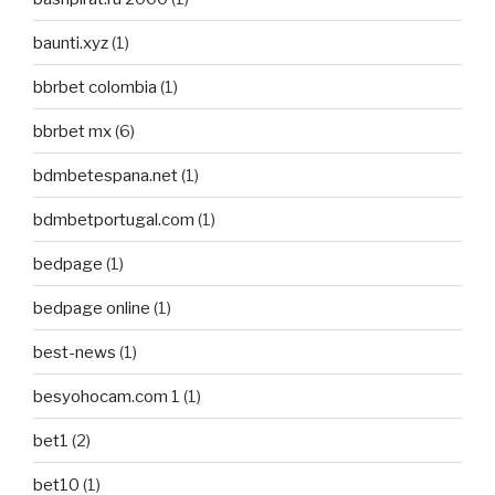
baunti.xyz
(1)
bbrbet colombia
(1)
bbrbet mx
(6)
bdmbetespana.net
(1)
bdmbetportugal.com
(1)
bedpage
(1)
bedpage online
(1)
best-news
(1)
besyohocam.com 1
(1)
bet1
(2)
bet10
(1)