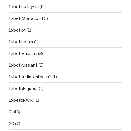
1xbet malaysia
(6)
1xbet Morocco
(10)
1xbet pt
(1)
1xbet russia
(1)
1xbet Russian
(3)
1xbet russian1
(2)
1xbet-india-online.in3
(1)
1xbetbk.quest
(1)
1xbetbk.wiki
(1)
2
(43)
20
(2)