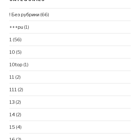
! Без рубрики
(66)
+++pu
(1)
1
(56)
10
(5)
10top
(1)
11
(2)
111
(2)
13
(2)
14
(2)
15
(4)
16
(2)