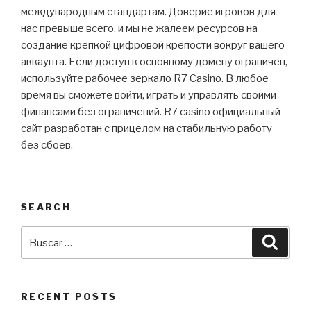
международным стандартам. Доверие игроков для
нас превыше всего, и мы не жалеем ресурсов на
создание крепкой цифровой крепости вокруг вашего
аккаунта. Если доступ к основному домену ограничен,
используйте рабочее зеркало R7 Casino. В любое
время вы сможете войти, играть и управлять своими
финансами без ограничений. R7 casino официальный
сайт разработан с прицелом на стабильную работу
без сбоев.
SEARCH
Buscar
Busca
por:
RECENT POSTS