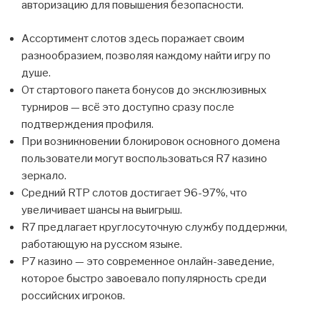
авторизацию для повышения безопасности.
Ассортимент слотов здесь поражает своим
разнообразием, позволяя каждому найти игру по
душе.
От стартового пакета бонусов до эксклюзивных
турниров — всё это доступно сразу после
подтверждения профиля.
При возникновении блокировок основного домена
пользователи могут воспользоваться R7 казино
зеркало.
Средний RTP слотов достигает 96-97%, что
увеличивает шансы на выигрыш.
R7 предлагает круглосуточную службу поддержки,
работающую на русском языке.
Р7 казино — это современное онлайн-заведение,
которое быстро завоевало популярность среди
российских игроков.