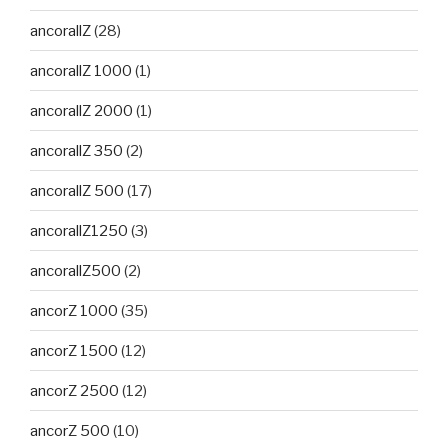
ancorallZ
(28)
ancorallZ 1000
(1)
ancorallZ 2000
(1)
ancorallZ 350
(2)
ancorallZ 500
(17)
ancorallZ1250
(3)
ancorallZ500
(2)
ancorZ 1000
(35)
ancorZ 1500
(12)
ancorZ 2500
(12)
ancorZ 500
(10)