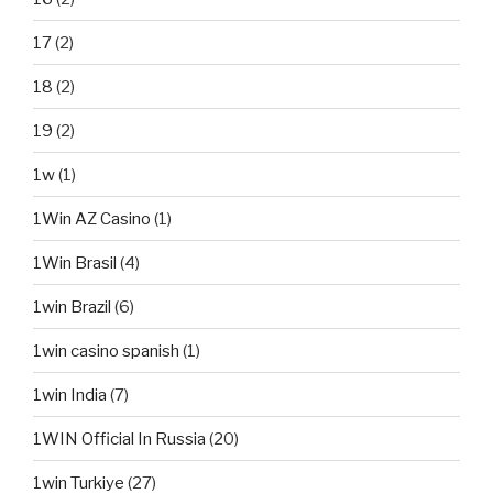
17
(2)
18
(2)
19
(2)
1w
(1)
1Win AZ Casino
(1)
1Win Brasil
(4)
1win Brazil
(6)
1win casino spanish
(1)
1win India
(7)
1WIN Official In Russia
(20)
1win Turkiye
(27)