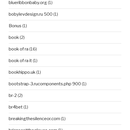
blueribbonbaby.org
(1)
bobylevdesign.ru 500
(1)
Bonus
(1)
book
(2)
book of ra
(16)
book of ra it
(1)
bookhippo.uk
(1)
bootstrap-3.rucomponents.php 900
(1)
br-2
(2)
br4bet
(1)
breakingthesilenceor.com
(1)