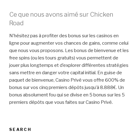
Ce que nous avons aimé sur Chicken
Road
N’hésitez pas à profiter des bonus sur les casinos en
ligne pour augmenter vos chances de gains, comme celui
que nous vous proposons. Les bonus de bienvenue et les
free spins (ou les tours gratuits) vous permettent de
jouer plus longtemps et d’explorer différentes stratégies
sans mettre en danger votre capital initial. En guise de
paquet de bienvenue, Casino Privé vous offre 600% de
bonus sur vos cinq premiers dépôts jusqu’à 8.888€. Un
bonus absolument fou qui se divise en 5 bonus sur les 5
premiers dépôts que vous faites sur Casino Privé.
SEARCH