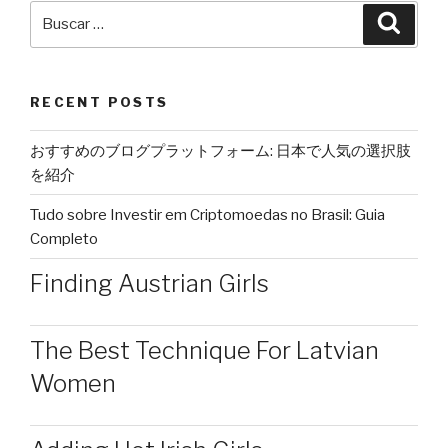
Buscar
Busca
por:
RECENT POSTS
おすすめのブログプラットフォーム: 日本で人気の選択肢
を紹介
Tudo sobre Investir em Criptomoedas no Brasil: Guia
Completo
Finding Austrian Girls
The Best Technique For Latvian
Women