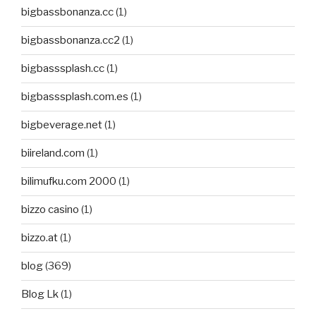
bigbassbonanza.cc
(1)
bigbassbonanza.cc2
(1)
bigbasssplash.cc
(1)
bigbasssplash.com.es
(1)
bigbeverage.net
(1)
biireland.com
(1)
bilimufku.com 2000
(1)
bizzo casino
(1)
bizzo.at
(1)
blog
(369)
Blog Lk
(1)