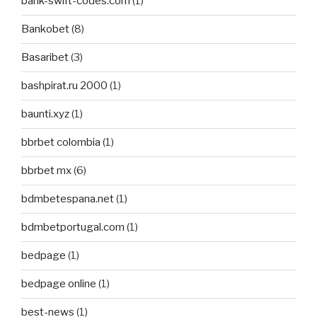
bank-swift-codes.com
(1)
Bankobet
(8)
Basaribet
(3)
bashpirat.ru 2000
(1)
baunti.xyz
(1)
bbrbet colombia
(1)
bbrbet mx
(6)
bdmbetespana.net
(1)
bdmbetportugal.com
(1)
bedpage
(1)
bedpage online
(1)
best-news
(1)