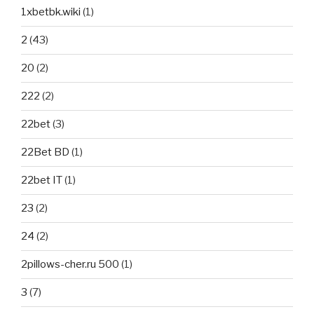
1xbetbk.wiki
(1)
2
(43)
20
(2)
222
(2)
22bet
(3)
22Bet BD
(1)
22bet IT
(1)
23
(2)
24
(2)
2pillows-cher.ru 500
(1)
3
(7)