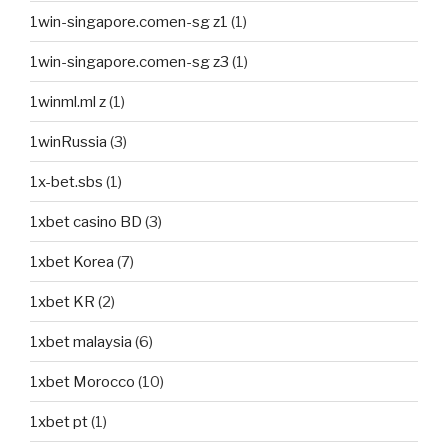
1win-singapore.comen-sg z1
(1)
1win-singapore.comen-sg z3
(1)
1winml.ml z
(1)
1winRussia
(3)
1x-bet.sbs
(1)
1xbet casino BD
(3)
1xbet Korea
(7)
1xbet KR
(2)
1xbet malaysia
(6)
1xbet Morocco
(10)
1xbet pt
(1)