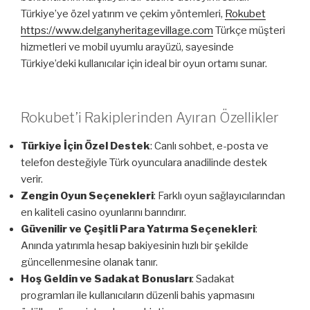
Türkiye’ye özel yatırım ve çekim yöntemleri,
Rokubet
https://www.delganyheritagevillage.com
Türkçe müşteri
hizmetleri ve mobil uyumlu arayüzü, sayesinde
Türkiye’deki kullanıcılar için ideal bir oyun ortamı sunar.
Rokubet’i Rakiplerinden Ayıran Özellikler
Türkiye İçin Özel Destek
: Canlı sohbet, e-posta ve
telefon desteğiyle Türk oyunculara anadilinde destek
verir.
Zengin Oyun Seçenekleri
: Farklı oyun sağlayıcılarından
en kaliteli casino oyunlarını barındırır.
Güvenilir ve Çeşitli Para Yatırma Seçenekleri
:
Anında yatırımla hesap bakiyesinin hızlı bir şekilde
güncellenmesine olanak tanır.
Hoş Geldin ve Sadakat Bonusları
: Sadakat
programları ile kullanıcıların düzenli bahis yapmasını