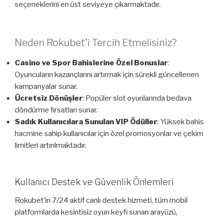
seçeneklerini en üst seviyeye çıkarmaktadır.
Neden Rokubet’i Tercih Etmelisiniz?
Casino ve Spor Bahislerine Özel Bonuslar
:
Oyuncuların kazançlarını artırmak için sürekli güncellenen
kampanyalar sunar.
Ücretsiz Dönüşler
: Popüler slot oyunlarında bedava
döndürme fırsatları sunar.
Sadık Kullanıcılara Sunulan VIP Ödüller
: Yüksek bahis
hacmine sahip kullanıcılar için özel promosyonlar ve çekim
limitleri artırılmaktadır.
Kullanıcı Destek ve Güvenlik Önlemleri
Rokubet’in 7/24 aktif canlı destek hizmeti, tüm mobil
platformlarda kesintisiz oyun keyfi sunan arayüzü,