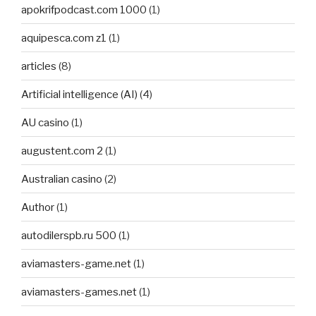
apokrifpodcast.com 1000
(1)
aquipesca.com z1
(1)
articles
(8)
Artificial intelligence (AI)
(4)
AU casino
(1)
augustent.com 2
(1)
Australian casino
(2)
Author
(1)
autodilerspb.ru 500
(1)
aviamasters-game.net
(1)
aviamasters-games.net
(1)