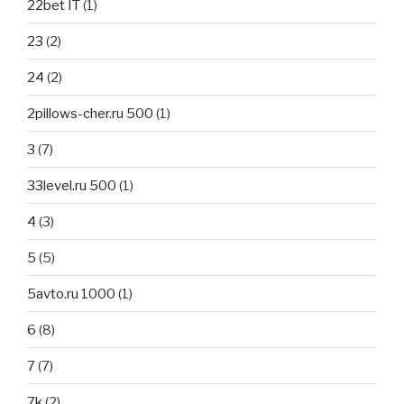
22bet IT
(1)
23
(2)
24
(2)
2pillows-cher.ru 500
(1)
3
(7)
33level.ru 500
(1)
4
(3)
5
(5)
5avto.ru 1000
(1)
6
(8)
7
(7)
7k
(2)