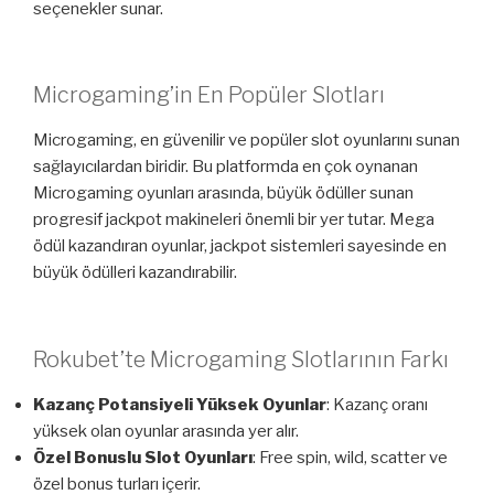
seçenekler sunar.
Microgaming’in En Popüler Slotları
Microgaming, en güvenilir ve popüler slot oyunlarını sunan
sağlayıcılardan biridir. Bu platformda en çok oynanan
Microgaming oyunları arasında, büyük ödüller sunan
progresif jackpot makineleri önemli bir yer tutar. Mega
ödül kazandıran oyunlar, jackpot sistemleri sayesinde en
büyük ödülleri kazandırabilir.
Rokubet’te Microgaming Slotlarının Farkı
Kazanç Potansiyeli Yüksek Oyunlar
: Kazanç oranı
yüksek olan oyunlar arasında yer alır.
Özel Bonuslu Slot Oyunları
: Free spin, wild, scatter ve
özel bonus turları içerir.