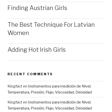
Finding Austrian Girls
The Best Technique For Latvian
Women
Adding Hot Irish Girls
RECENT COMMENTS
Kingfact
en
Instrumentos para medición de Nivel,
Temperatura, Presión, Flujo, Viscosidad, Densidad
Kingfact
en
Instrumentos para medición de Nivel,
Temperatura, Presión, Flujo, Viscosidad, Densidad