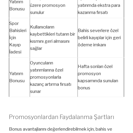
Yatırım
üzere promosyon
yatırımda ekstra para
Bonusu
sunulur
kazanma fırsatı
Spor
Kullanıcıların
Bahisleri
Bahis severlere özel
kaybettikleri tutarın bir
İçin
belirli kayıplar için geri
kısmını geri almasını
Kayıp
ödeme imkanı
sağlar
İadesi
Oyuncuların
Hafta sonları özel
yatırımlarına özel
Yatırım
promosyon
promosyonlarla
Bonusu
kapsamında sunulan
kazanç artırma fırsatı
bonus
sunar
Promosyonlardan Faydalanma Şartları
Bonus avantajlarını değerlendirebilmek için, bahis ve