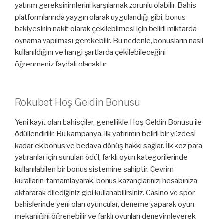
yatırım gereksinimlerini karşılamak zorunlu olabilir. Bahis
platformlarında yaygın olarak uygulandığı gibi, bonus
bakiyesinin nakit olarak çekilebilmesi için belirli miktarda
oynama yapılması gerekebilir. Bu nedenle, bonusların nasıl
kullanıldığını ve hangi şartlarda çekilebileceğini
öğrenmeniz faydalı olacaktır.
Rokubet Hoş Geldin Bonusu
Yeni kayıt olan bahisçiler, genellikle Hoş Geldin Bonusu ile
ödüllendirilir. Bu kampanya, ilk yatırımın belirli bir yüzdesi
kadar ek bonus ve bedava dönüş hakkı sağlar. İlk kez para
yatıranlar için sunulan ödül, farklı oyun kategorilerinde
kullanılabilen bir bonus sistemine sahiptir. Çevrim
kurallarını tamamlayarak, bonus kazançlarınızı hesabınıza
aktararak dilediğiniz gibi kullanabilirsiniz. Casino ve spor
bahislerinde yeni olan oyuncular, deneme yaparak oyun
mekaniğini öğrenebilir ve farklı oyunları deneyimleyerek