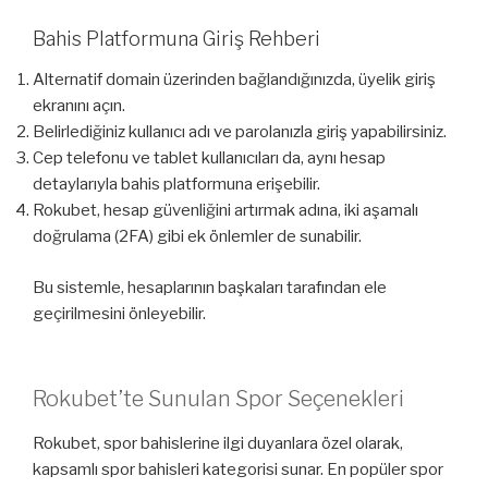
Bahis Platformuna Giriş Rehberi
Alternatif domain üzerinden bağlandığınızda, üyelik giriş
ekranını açın.
Belirlediğiniz kullanıcı adı ve parolanızla giriş yapabilirsiniz.
Cep telefonu ve tablet kullanıcıları da, aynı hesap
detaylarıyla bahis platformuna erişebilir.
Rokubet, hesap güvenliğini artırmak adına, iki aşamalı
doğrulama (2FA) gibi ek önlemler de sunabilir.
Bu sistemle, hesaplarının başkaları tarafından ele
geçirilmesini önleyebilir.
Rokubet’te Sunulan Spor Seçenekleri
Rokubet, spor bahislerine ilgi duyanlara özel olarak,
kapsamlı spor bahisleri kategorisi sunar. En popüler spor