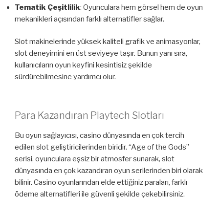
Tematik Çeşitlilik
: Oyunculara hem görsel hem de oyun
mekanikleri açısından farklı alternatifler sağlar.
Slot makinelerinde yüksek kaliteli grafik ve animasyonlar,
slot deneyimini en üst seviyeye taşır. Bunun yanı sıra,
kullanıcıların oyun keyfini kesintisiz şekilde
sürdürebilmesine yardımcı olur.
Para Kazandıran Playtech Slotları
Bu oyun sağlayıcısı, casino dünyasında en çok tercih
edilen slot geliştiricilerinden biridir. “Age of the Gods”
serisi, oyunculara eşsiz bir atmosfer sunarak, slot
dünyasında en çok kazandıran oyun serilerinden biri olarak
bilinir. Casino oyunlarından elde ettiğiniz paraları, farklı
ödeme alternatifleri ile güvenli şekilde çekebilirsiniz.