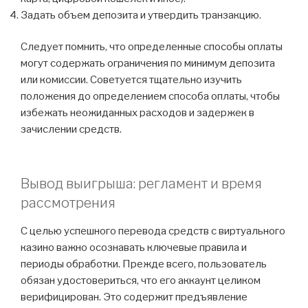
Задать объем депозита и утвердить транзакцию.
Следует помнить, что определенные способы оплаты
могут содержать ограничения по минимум депозита
или комиссии. Советуется тщательно изучить
положения до определением способа оплаты, чтобы
избежать неожиданных расходов и задержек в
зачислении средств.
Вывод выигрыша: регламент и время
рассмотрения
С целью успешного перевода средств с виртуального
казино важно осознавать ключевые правила и
периоды обработки. Прежде всего, пользователь
обязан удостовериться, что его аккаунт целиком
верифицирован. Это содержит предъявление