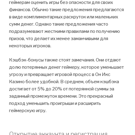
геймерам оценить игры без опасности для своих
финансов. Обычно такие предложения предлагаются
в виде комплиментарных раскруток или маленьких
сумм денег. Однако такие предложения часто
подразумевают жесткими правилами по получению
призов, что делает их менее заманчивыми для
некоторых игроков.
Кэшбэк-бонусы также стоят замечания. Они отдают
долю потерянных денег геймеру, которое уменьшает
угрозу и превращает игровой процесс в Он Икс
Казино более удобной. В среднем, объем кэшбэка
достигает от 5% до 20% от потерянной суммы за
заданный промежуток времени. Это прекрасный
подход уменьшить проигрыши и расширить
геймерскую игру.
Открытие аккаунта и регистрация