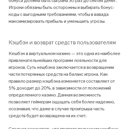
бонуса должна быть сыграна 30 раз до снятия денег.
Игроки обязаны быть осторожны и выбирать бонус-
коды с выгодными требованиями, чтобы в вавада
максимизировать прибыль и уменьшить угрозы.
Кэшбэк и возврат средств пользователям
Кешбэк в виртуальном казино — это одна из наиболее
привлекательнейших программ лояльности для
игроков. Суть кешбэка заключается в возвращении
части потерянных средств на баланс игрока. Как
правило размер кэшбэка изменяется составляет от
5% доходит до 20%, в зависимости от положений
определенного казино. Данная возможность
позволяет геймерам ощущать себя более надежно,
осознавая, что даже в случае проигрыша часть
средств будет возвращена на их счет.