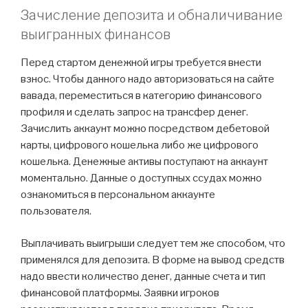
Зачисление депозита и обналичивание
выигранных финансов
Перед стартом денежной игры требуется внести
взнос. Чтобы данного надо авторизоваться на сайте
вавада, переместиться в категорию финансового
профиля и сделать запрос на трансфер денег.
Зачислить аккаунт можно посредством дебетовой
карты, цифрового кошелька либо же цифрового
кошелька. Денежные активы поступают на аккаунт
моментально. Данные о доступных ссудах можно
ознакомиться в персональном аккаунте
пользователя.
Выплачивать выигрыши следует тем же способом, что
применялся для депозита. В форме на вывод средств
надо ввести количество денег, данные счета и тип
финансовой платформы. Заявки игроков