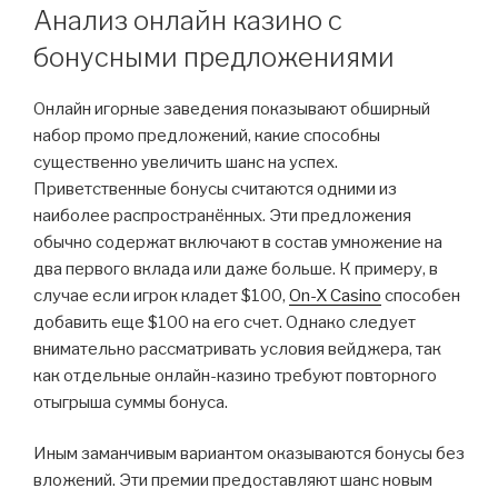
Анализ онлайн казино с
бонусными предложениями
Онлайн игорные заведения показывают обширный
набор промо предложений, какие способны
существенно увеличить шанс на успех.
Приветственные бонусы считаются одними из
наиболее распространённых. Эти предложения
обычно содержат включают в состав умножение на
два первого вклада или даже больше. К примеру, в
случае если игрок кладет $100,
On-X Casino
способен
добавить еще $100 на его счет. Однако следует
внимательно рассматривать условия вейджера, так
как отдельные онлайн-казино требуют повторного
отыгрыша суммы бонуса.
Иным заманчивым вариантом оказываются бонусы без
вложений. Эти премии предоставляют шанс новым