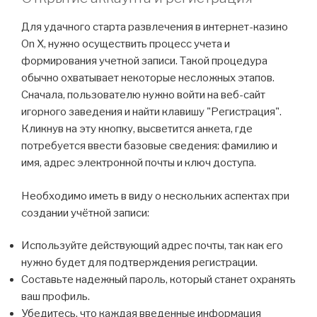
Для удачного старта развлечения в интернет-казино
On X, нужно осуществить процесс учета и
формирования учетной записи. Такой процедура
обычно охватывает некоторые несложных этапов.
Сначала, пользователю нужно войти на веб-сайт
игорного заведения и найти клавишу "Регистрация".
Кликнув на эту кнопку, высветится анкета, где
потребуется ввести базовые сведения: фамилию и
имя, адрес электронной почты и ключ доступа.
Необходимо иметь в виду о нескольких аспектах при
создании учётной записи:
Используйте действующий адрес почты, так как его
нужно будет для подтверждения регистрации.
Составьте надежный пароль, который станет охранять
ваш профиль.
Убедитесь, что каждая введенные информация