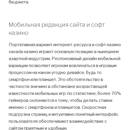
бюджета.
Мобильная редакция сайта и софт
казино
Портативная вариант интернет-ресурса и софт казино
vavada казино играют основную позицию в нынешнем
азартной индустрии. Респонсивный дизайн мобильной
вариации позволяет игрокам вовлекаться в игровым
процессом на каком угодно девайсе, будь то
смартфон или планшет. Это обстоятельство в
частности значимо в обстановке возрастающей
известности мобильных игр: по статистике, более 70%
геймеров склоняются к тому, чтобы делать ставки
именно с смартфонов и планшетов. Скоростная
подгрузка страниц и интуитивно понятный интерфейс
пользователя обеспечивают взаимодействие с
сайтом приятным и удобным.