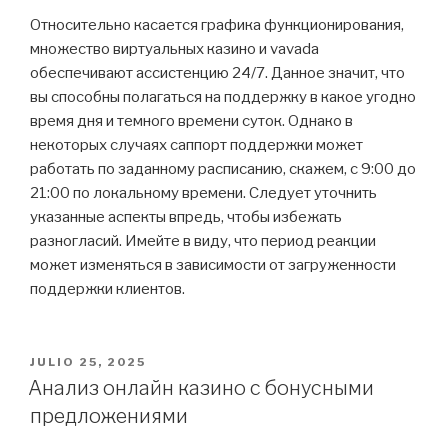
Относительно касается графика функционирования,
множество виртуальных казино и vavada
обеспечивают ассистенцию 24/7. Данное значит, что
вы способны полагаться на поддержку в какое угодно
время дня и темного времени суток. Однако в
некоторых случаях саппорт поддержки может
работать по заданному расписанию, скажем, с 9:00 до
21:00 по локальному времени. Следует уточнить
указанные аспекты впредь, чтобы избежать
разногласий. Имейте в виду, что период реакции
может изменяться в зависимости от загруженности
поддержки клиентов.
PUBLICADO
JULIO 25, 2025
EL
Анализ онлайн казино с бонусными
предложениями