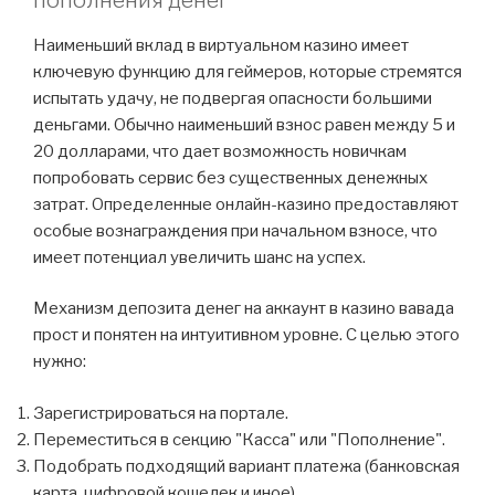
Наименьший вклад в виртуальном казино имеет
ключевую функцию для геймеров, которые стремятся
испытать удачу, не подвергая опасности большими
деньгами. Обычно наименьший взнос равен между 5 и
20 долларами, что дает возможность новичкам
попробовать сервис без существенных денежных
затрат. Определенные онлайн-казино предоставляют
особые вознаграждения при начальном взносе, что
имеет потенциал увеличить шанс на успех.
Механизм депозита денег на аккаунт в казино вавада
прост и понятен на интуитивном уровне. С целью этого
нужно:
Зарегистрироваться на портале.
Переместиться в секцию "Касса" или "Пополнение".
Подобрать подходящий вариант платежа (банковская
карта, цифровой кошелек и иное).