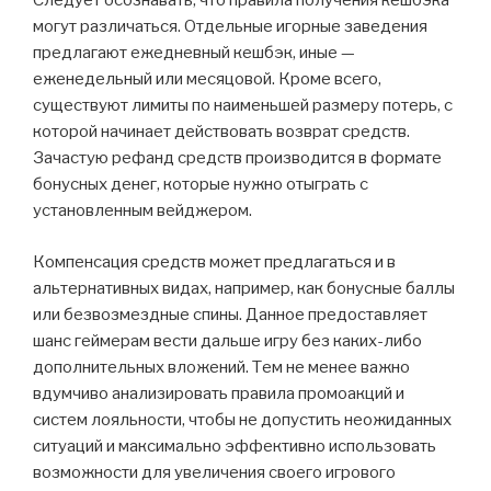
Следует осознавать, что правила получения кешбэка
могут различаться. Отдельные игорные заведения
предлагают ежедневный кешбэк, иные —
еженедельный или месяцовой. Кроме всего,
существуют лимиты по наименьшей размеру потерь, с
которой начинает действовать возврат средств.
Зачастую рефанд средств производится в формате
бонусных денег, которые нужно отыграть с
установленным вейджером.
Компенсация средств может предлагаться и в
альтернативных видах, например, как бонусные баллы
или безвозмездные спины. Данное предоставляет
шанс геймерам вести дальше игру без каких-либо
дополнительных вложений. Тем не менее важно
вдумчиво анализировать правила промоакций и
систем лояльности, чтобы не допустить неожиданных
ситуаций и максимально эффективно использовать
возможности для увеличения своего игрового