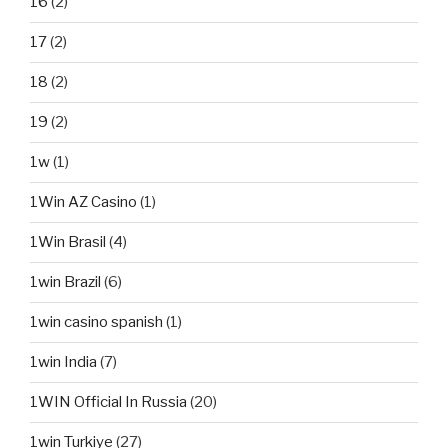
16
(2)
17
(2)
18
(2)
19
(2)
1w
(1)
1Win AZ Casino
(1)
1Win Brasil
(4)
1win Brazil
(6)
1win casino spanish
(1)
1win India
(7)
1WIN Official In Russia
(20)
1win Turkiye
(27)