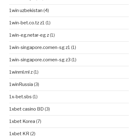
1win uzbekistan
(4)
1win-bet.co.tz z1
(1)
1win-eg.netar-eg z
(1)
1win-singapore.comen-sg z1
(1)
1win-singapore.comen-sg z3
(1)
1winml.ml z
(1)
1winRussia
(3)
1x-bet.sbs
(1)
1xbet casino BD
(3)
1xbet Korea
(7)
1xbet KR
(2)