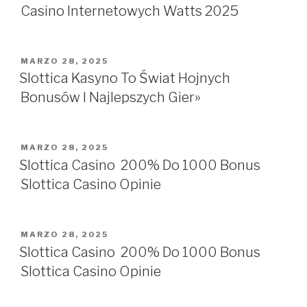
Casino Internetowych Watts 2025
PUBLICADO
MARZO 28, 2025
EL
Slottica Kasyno To Świat Hojnych
Bonusów I Najlepszych Gier»
PUBLICADO
MARZO 28, 2025
EL
Slottica Casino ️ 200% Do 1000 Bonus ️
Slottica Casino Opinie️
PUBLICADO
MARZO 28, 2025
EL
Slottica Casino ️ 200% Do 1000 Bonus ️
Slottica Casino Opinie️