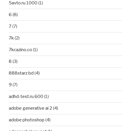
5avto.ru 1000
(1)
6
(8)
7
(7)
7k
(2)
7kcazino.co
(1)
8
(3)
888starz bd
(4)
9
(7)
adhd-test.ru 600
(1)
adobe generative ai 2
(4)
adobe photoshop
(4)