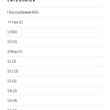
CATEGORIES
! Без рубрики
(66)
+++pu
(1)
1
(56)
10
(5)
10top
(1)
11
(2)
111
(2)
13
(2)
14
(2)
15
(4)