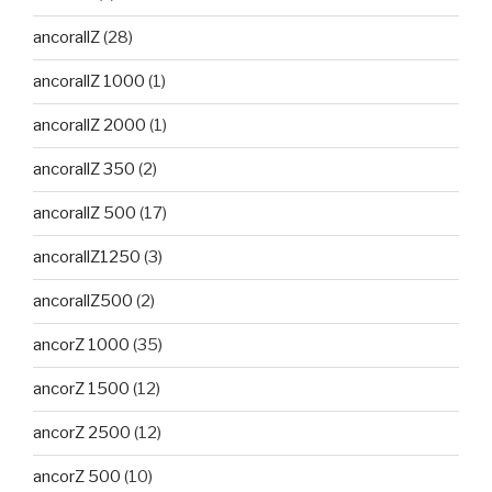
ancorallZ
(28)
ancorallZ 1000
(1)
ancorallZ 2000
(1)
ancorallZ 350
(2)
ancorallZ 500
(17)
ancorallZ1250
(3)
ancorallZ500
(2)
ancorZ 1000
(35)
ancorZ 1500
(12)
ancorZ 2500
(12)
ancorZ 500
(10)