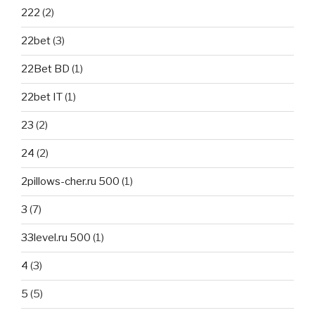
222
(2)
22bet
(3)
22Bet BD
(1)
22bet IT
(1)
23
(2)
24
(2)
2pillows-cher.ru 500
(1)
3
(7)
33level.ru 500
(1)
4
(3)
5
(5)