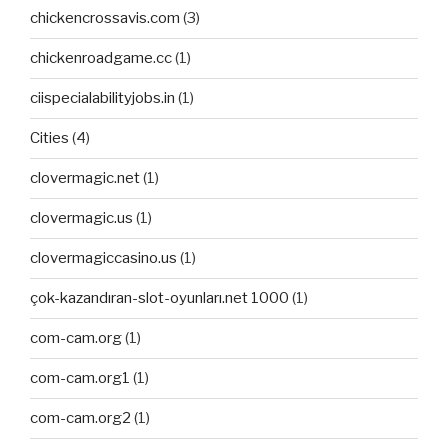
chickencrossavis.com
(3)
chickenroadgame.cc
(1)
ciispecialabilityjobs.in
(1)
Cities
(4)
clovermagic.net
(1)
clovermagic.us
(1)
clovermagiccasino.us
(1)
çok-kazandıran-slot-oyunları.net 1000
(1)
com-cam.org
(1)
com-cam.org1
(1)
com-cam.org2
(1)