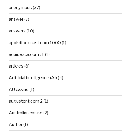
anonymous
(37)
answer
(7)
answers
(10)
apokrifpodcast.com 1000
(1)
aquipesca.com z1
(1)
articles
(8)
Artificial intelligence (AI)
(4)
AU casino
(1)
augustent.com 2
(1)
Australian casino
(2)
Author
(1)