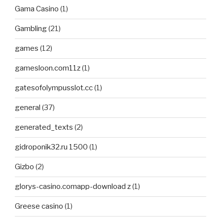
Gama Casino
(1)
Gambling
(21)
games
(12)
gamesloon.com11z
(1)
gatesofolympusslot.cc
(1)
general
(37)
generated_texts
(2)
gidroponik32.ru 1500
(1)
Gizbo
(2)
glorys-casino.comapp-download z
(1)
Greese casino
(1)