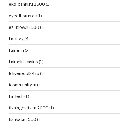
ekb-banki.ru 2500
(1)
eyeofhorus.cc
(1)
ez-grow.ru 500
(1)
Factory
(4)
FairSpin
(2)
Fairspin-casino
(1)
fcliverpool24.ru
(1)
fcommunity.ru
(1)
FinTech
(1)
fishingbaits.ru 2000
(1)
fishkat.ru 500
(1)