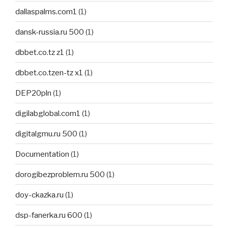
dallaspalms.com1
(1)
dansk-russia.ru 500
(1)
dbbet.co.tz z1
(1)
dbbet.co.tzen-tz x1
(1)
DEP20pln
(1)
digilabglobal.com1
(1)
digitalgmu.ru 500
(1)
Documentation
(1)
dorogibezproblem.ru 500
(1)
doy-ckazka.ru
(1)
dsp-fanerka.ru 600
(1)