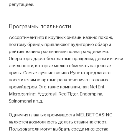
репутацией.
Программы лояльности
Ассортимент игр в крупных онлайн-казино похож,
поэтому бренды привлекают аудиторию
обзор и
рейтинг казино
различными вознаграждениями.
Операторы дарят бесплатные вращения, деньги и очки
лояльности, которые можно обменять на ценные
призы. Самые лучшие казино Рунета предлагают
посетителям азартные развлечения от топовых
провайдеров. Это такие компании, как NetEnt,
Microgaming, Yggdrasil, Red Tiger, Endorhpina,
Spinomenal и т.д.
Одним из главных преимуществ MELBET CASINO
является возможность делать ставки на спорт.
Пользователи могут выбрать среди множества