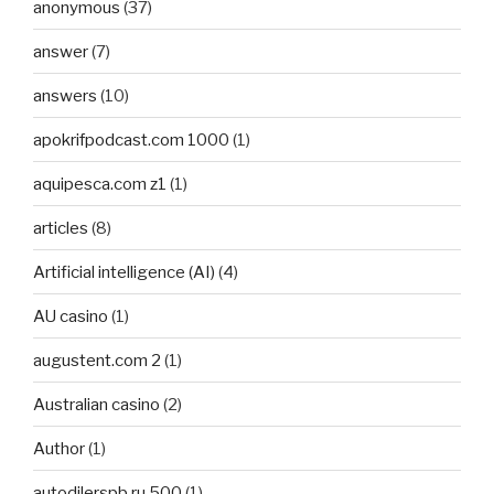
anonymous
(37)
answer
(7)
answers
(10)
apokrifpodcast.com 1000
(1)
aquipesca.com z1
(1)
articles
(8)
Artificial intelligence (AI)
(4)
AU casino
(1)
augustent.com 2
(1)
Australian casino
(2)
Author
(1)
autodilerspb.ru 500
(1)