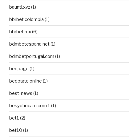
baunti.xyz
(1)
bbrbet colombia
(1)
bbrbet mx
(6)
bdmbetespana.net
(1)
bdmbetportugal.com
(1)
bedpage
(1)
bedpage online
(1)
best-news
(1)
besyohocam.com 1
(1)
bet1
(2)
bet10
(1)