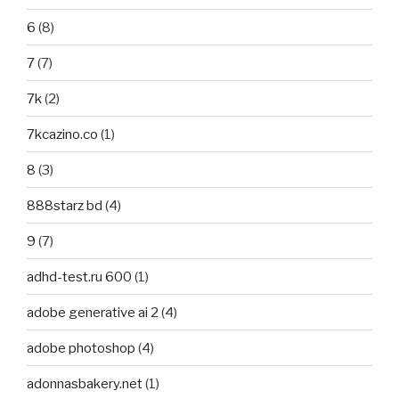
6
(8)
7
(7)
7k
(2)
7kcazino.co
(1)
8
(3)
888starz bd
(4)
9
(7)
adhd-test.ru 600
(1)
adobe generative ai 2
(4)
adobe photoshop
(4)
adonnasbakery.net
(1)