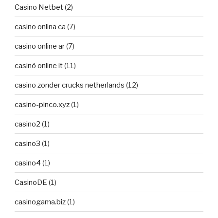
Casino Netbet
(2)
casino onlina ca
(7)
casino online ar
(7)
casinò online it
(11)
casino zonder crucks netherlands
(12)
casino-pinco.xyz
(1)
casino2
(1)
casino3
(1)
casino4
(1)
CasinoDE
(1)
casinogama.biz
(1)