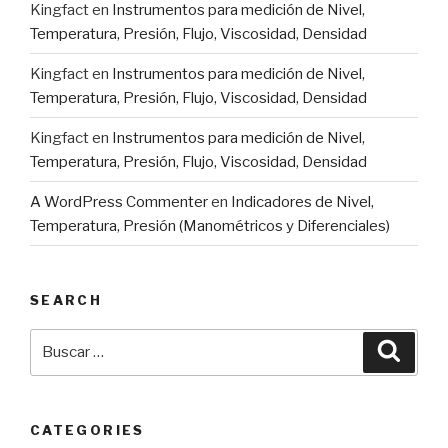
Kingfact
en
Instrumentos para medición de Nivel,
Temperatura, Presión, Flujo, Viscosidad, Densidad
Kingfact
en
Instrumentos para medición de Nivel,
Temperatura, Presión, Flujo, Viscosidad, Densidad
Kingfact
en
Instrumentos para medición de Nivel,
Temperatura, Presión, Flujo, Viscosidad, Densidad
A WordPress Commenter
en
Indicadores de Nivel,
Temperatura, Presión (Manométricos y Diferenciales)
SEARCH
Buscar
Busca
por:
CATEGORIES