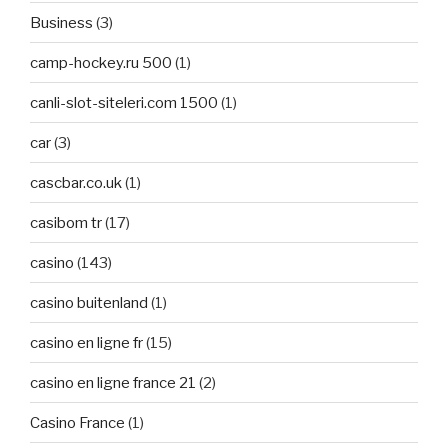
Business
(3)
camp-hockey.ru 500
(1)
canli-slot-siteleri.com 1500
(1)
car
(3)
cascbar.co.uk
(1)
casibom tr
(17)
casino
(143)
casino buitenland
(1)
casino en ligne fr
(15)
casino en ligne france 21
(2)
Casino France
(1)