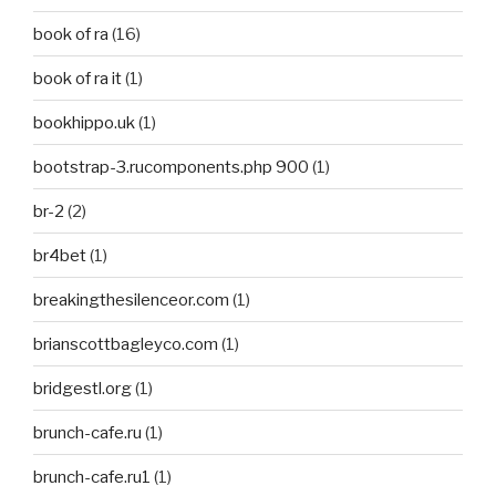
book of ra
(16)
book of ra it
(1)
bookhippo.uk
(1)
bootstrap-3.rucomponents.php 900
(1)
br-2
(2)
br4bet
(1)
breakingthesilenceor.com
(1)
brianscottbagleyco.com
(1)
bridgestl.org
(1)
brunch-cafe.ru
(1)
brunch-cafe.ru1
(1)