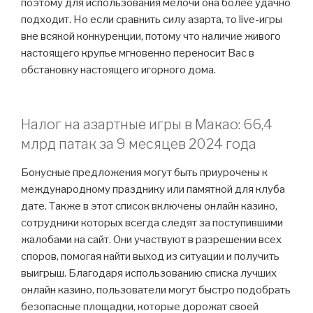
поэтому для использования мелочи она более удачно
подходит. Но если сравнить силу азарта, то live-игры
вне всякой конкуренции, потому что наличие живого
настоящего крупье мгновенно переносит Вас в
обстановку настоящего игорного дома.
Налог на азартные игры в Макао: 66,4
млрд патак за 9 месяцев 2024 года
Бонусные предложения могут быть приурочены к
международному празднику или памятной для клуба
дате. Также в этот список включены онлайн казино,
сотрудники которых всегда следят за поступившими
жалобами на сайт. Они участвуют в разрешении всех
споров, помогая найти выход из ситуации и получить
выигрыш. Благодаря использованию списка лучших
онлайн казино, пользователи могут быстро подобрать
безопасные площадки, которые дорожат своей