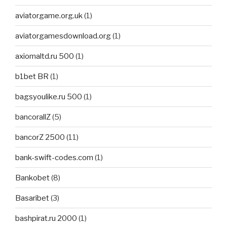
aviatorgame.org.uk
(1)
aviatorgamesdownload.org
(1)
axiomaltd.ru 500
(1)
b1bet BR
(1)
bagsyoulike.ru 500
(1)
bancorallZ
(5)
bancorZ 2500
(11)
bank-swift-codes.com
(1)
Bankobet
(8)
Basaribet
(3)
bashpirat.ru 2000
(1)