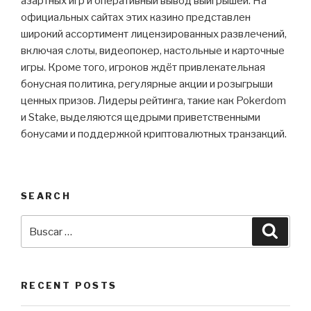
азартных игр и оперативный вывод выигрышей. На
официальных сайтах этих казино представлен
широкий ассортимент лицензированных развлечений,
включая слоты, видеопокер, настольные и карточные
игры. Кроме того, игроков ждёт привлекательная
бонусная политика, регулярные акции и розыгрыши
ценных призов. Лидеры рейтинга, такие как Pokerdom
и Stake, выделяются щедрыми приветственными
бонусами и поддержкой криптовалютных транзакций.
SEARCH
Buscar
Busca
por:
RECENT POSTS