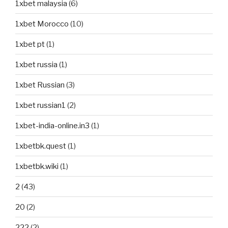
1xbet malaysia
(6)
1xbet Morocco
(10)
1xbet pt
(1)
1xbet russia
(1)
1xbet Russian
(3)
1xbet russian1
(2)
1xbet-india-online.in3
(1)
1xbetbk.quest
(1)
1xbetbk.wiki
(1)
2
(43)
20
(2)
222
(2)