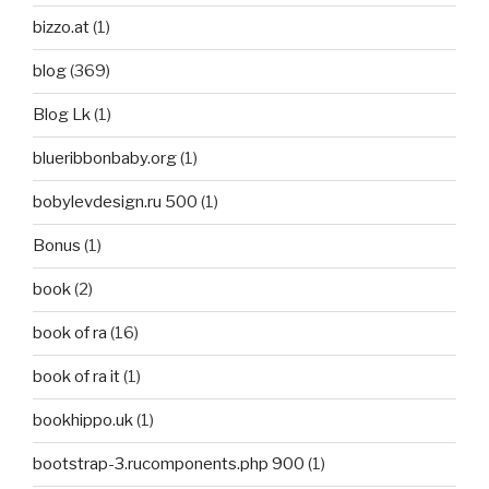
bizzo.at
(1)
blog
(369)
Blog Lk
(1)
blueribbonbaby.org
(1)
bobylevdesign.ru 500
(1)
Bonus
(1)
book
(2)
book of ra
(16)
book of ra it
(1)
bookhippo.uk
(1)
bootstrap-3.rucomponents.php 900
(1)