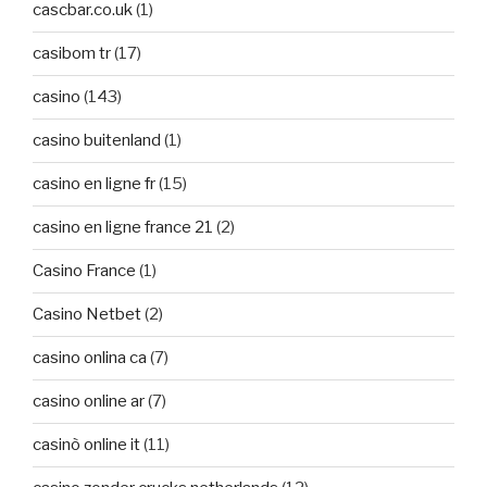
cascbar.co.uk
(1)
casibom tr
(17)
casino
(143)
casino buitenland
(1)
casino en ligne fr
(15)
casino en ligne france 21
(2)
Casino France
(1)
Casino Netbet
(2)
casino onlina ca
(7)
casino online ar
(7)
casinò online it
(11)