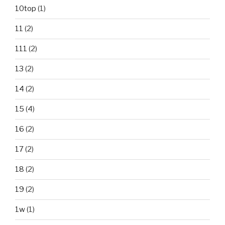
10top
(1)
11
(2)
111
(2)
13
(2)
14
(2)
15
(4)
16
(2)
17
(2)
18
(2)
19
(2)
1w
(1)