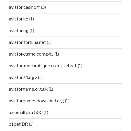
aviator casino fr
(3)
aviator ke
(1)
aviator ng
(1)
aviator-fortuna.net
(1)
aviator-game.com.ph1
(1)
aviator-mocambique.co.mz zebra1
(1)
aviator24.ng z
(1)
aviatorgame.org.uk
(1)
aviatorgamesdownload.org
(1)
axiomaltd.ru 500
(1)
b1bet BR
(1)