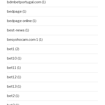
bdmbetportugal.com
(1)
bedpage
(1)
bedpage online
(1)
best-news
(1)
besyohocam.com 1
(1)
bet1
(2)
bet10
(1)
bet11
(1)
bet12
(1)
bet13
(1)
bet2
(1)