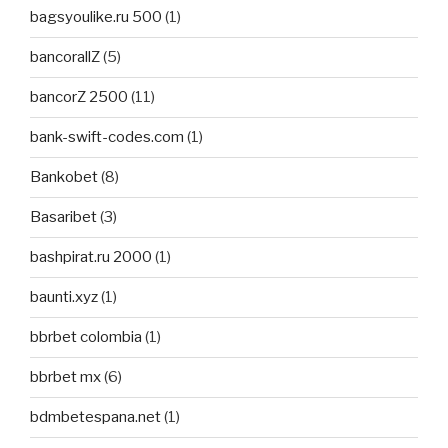
bagsyoulike.ru 500
(1)
bancorallZ
(5)
bancorZ 2500
(11)
bank-swift-codes.com
(1)
Bankobet
(8)
Basaribet
(3)
bashpirat.ru 2000
(1)
baunti.xyz
(1)
bbrbet colombia
(1)
bbrbet mx
(6)
bdmbetespana.net
(1)