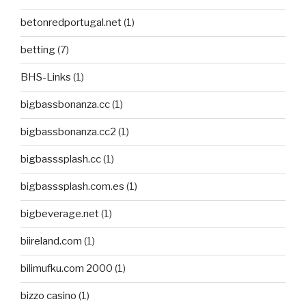
betonredportugal.net
(1)
betting
(7)
BHS-Links
(1)
bigbassbonanza.cc
(1)
bigbassbonanza.cc2
(1)
bigbasssplash.cc
(1)
bigbasssplash.com.es
(1)
bigbeverage.net
(1)
biireland.com
(1)
bilimufku.com 2000
(1)
bizzo casino
(1)