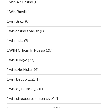
1Win AZ Casino
(1)
1Win Brasil
(4)
1win Brazil
(6)
1win casino spanish
(1)
1win India
(7)
1WIN Official In Russia
(20)
1win Turkiye
(27)
1win uzbekistan
(4)
1win-bet.co.tz z1
(1)
1win-eg.netar-eg z
(1)
1win-singapore.comen-sg z1
(1)