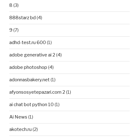
8
(3)
888starz bd
(4)
9
(7)
adhd-test.ru 600
(1)
adobe generative ai 2
(4)
adobe photoshop
(4)
adonnasbakery.net
(1)
afyonsosyetepazari.com 2
(1)
ai chat bot python 10
(1)
Ai News
(1)
akotech.ru
(2)