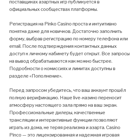
поставщиках азартных игр публикуется в
официальных сообществах платформы.
Регистрация на Pinko Casino проста и интуитивно
понятна даже для новичков. Достаточно заполнить
форму, выбрав регистрацию по номеру телефона или
email. После подтверждения контактных данных
доступ к личному кабинету будет открыт. Все запросы
на вывод обрабатываются как можно быстрее.
Подробности о комиссиях и лимитах доступны в
разделе «Пополнение».
Перед запросом убедитесь, что ваш аккаунт прошёл
полную верификацию. Наше live-казино переносит
атмосферу настоящего зала прямо на ваш экран.
Профессиональные дилеры, качественные
трансляции и интерактивные функции позволяют
играть из дома, не теряя реализма и азарта. Casino
Pinco — это лицензированная и надежная игровая