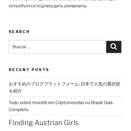
потребуется подтвердить реквизиты.
SEARCH
Buscar
Busca
por:
RECENT POSTS
おすすめのブログプラットフォーム: 日本で人気の選択肢
を紹介
Tudo sobre Investir em Criptomoedas no Brasil: Guia
Completo
Finding Austrian Girls