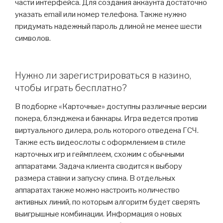
части интерфейса. Для создания аккаунта достаточно
указать email или номер телефона. Также нужно
придумать надежный пароль длиной не менее шести
символов.
Нужно ли зарегистрироваться в казино,
чтобы играть бесплатно?
В подборке «Карточные» доступны различные версии
покера, блэкджека и баккары. Игра ведется против
виртуального дилера, роль которого отведена ГСЧ.
Также есть видеослоты с оформлением в стиле
карточных игр и геймплеем, схожим с обычными
аппаратами. Задача клиента сводится к выбору
размера ставки и запуску спина. В отдельных
аппаратах также можно настроить количество
активных линий, по которым алгоритм будет сверять
выигрышные комбинации. Информация о новых