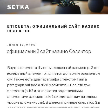
Saltar
SETKA
al
contenido
ETIQUETA:
ОФИЦИАЛЬНЫЙ САЙТ КАЗИНО
СЕЛЕКТОР
PUBLICADO
JUNIO 17, 2025
EL
официальный сайт казино Селектор
Внутри элемента div есть вложенный элемент p. Этот
конкретный элемент p является дочерним элементом
div. Также есть два параграфа с текстом I am a
paragraph outside a div и элемент h3. Все эти три
элемента (p, h3 и p) являются родственными
элементами элемента div (находятся с ним на одном
уровне вложенности). В данном примере оператор $ в