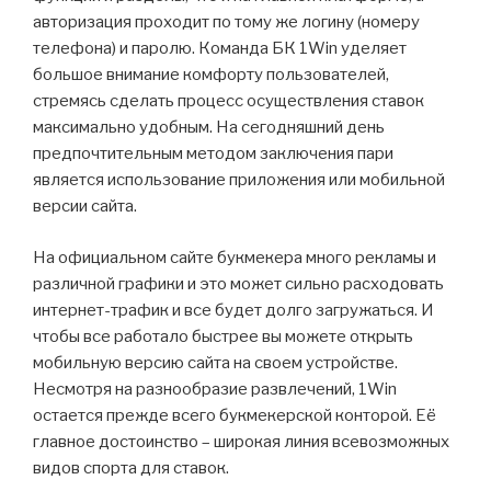
авторизация проходит по тому же логину (номеру
телефона) и паролю. Команда БК 1Win уделяет
большое внимание комфорту пользователей,
стремясь сделать процесс осуществления ставок
максимально удобным. На сегодняшний день
предпочтительным методом заключения пари
является использование приложения или мобильной
версии сайта.
На официальном сайте букмекера много рекламы и
различной графики и это может сильно расходовать
интернет-трафик и все будет долго загружаться. И
чтобы все работало быстрее вы можете открыть
мобильную версию сайта на своем устройстве.
Несмотря на разнообразие развлечений, 1Win
остается прежде всего букмекерской конторой. Её
главное достоинство – широкая линия всевозможных
видов спорта для ставок.