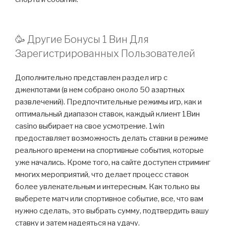
🥳 Другие Бонусы 1 Вин Для
Зарегистрированных Пользователей
Дополнительно представлен раздел игр с
джекпотами (в нем собрано около 50 азартных
развлечений). Предпочтительные режимы игр, как и
оптимальный диапазон ставок, каждый клиент 1Вин
casino выбирает на свое усмотрение. 1win
предоставляет возможность делать ставки в режиме
реального времени на спортивные события, которые
уже начались. Кроме того, на сайте доступен стриминг
многих мероприятий, что делает процесс ставок
более увлекательным и интересным. Как только вы
выберете матч или спортивное событие, все, что вам
нужно сделать, это выбрать сумму, подтвердить вашу
ставку и затем надеяться на удачу.