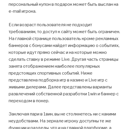
персональный купон в подарок может быть выслан на
e-mail игрока.
Если возраст пользователя не подходит
требованиям, то доступ к сайту может быть ограничен.
На главной странице пользователь кроме рекламных
баннеров с бонусами найдет информацию о событиях,
которые идут прямо сейчас и на которые можно
сделать ставку в режиме Live. Другая часть страницы
занята отображением наиболее популярных
предстоящих спортивных событий. Ниже
представлена подборка игр в казино и Live игр с
живыми дилерами. Далее представлены варианты
развлечений собственной разработки 1win и баннер с
переходом в покер.
Заключая пари в 1вин, вы не столкнетесь ни с какими
неудобствами. На зеркале игроку доступны те же
функции и разделы, что и на главной платформе, а