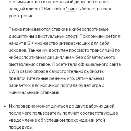
режимы игр, как и оптимальный диапазон ставок,
каждый клиент 1Вин casino
1вин
выбирает на свое
усмотрение.
Также принимаются ставки на киберспортивные
дисциплины и виртуальный спорт. Поклонники betting
найдут в БК множество интересующих для себя
исходов. Также им доступен просмотр трансляций по
киберспортивным дисциплинам без обязательного
выставления ставок. Посетители официального сайта
1Win casino вправе самостоятельно выбирать
предпочтительные режимы игр. Оптимальным
вариантом для новичков портала будет игра с
минимальными ставками.
Их проверка может длиться до двух рабочих дней,
после чего пользователь получит соответствующее
уведомление об успешном прохождении этой
процедуры.