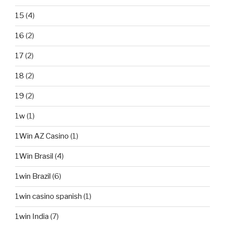
15
(4)
16
(2)
17
(2)
18
(2)
19
(2)
1w
(1)
1Win AZ Casino
(1)
1Win Brasil
(4)
1win Brazil
(6)
1win casino spanish
(1)
1win India
(7)