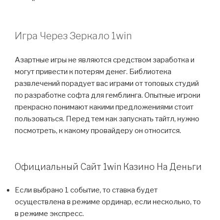
Игра Через Зеркало 1win
Азартные игры не являются средством заработка и
могут привести к потерям денег. Библиотека
развлечений порадует вас играми от топовых студий
по разработке софта для гемблинга. Опытные игроки
прекрасно понимают какими предложениями стоит
пользоваться. Перед тем как запускать тайтл, нужно
посмотреть, к какому провайдеру он относится.
Официальный Сайт 1win Казино На Деньги
Если выбрано 1 событие, то ставка будет
осуществлена в режиме ординар, если несколько, то
в режиме экспресс.