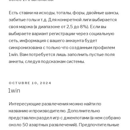
Есть ставки на исходы, тоталы, форы, двойные шансы,
забитые голы и т.д. Для конкретной лиги выбирается
своя маржа (в диапазоне от 2,5 до 8%). Если вы
выбираете вариант регистрации через социальную
сеть, информация с вашего аккаунта будет
синхронизована с только что созданным профилем
1win. Вам потребуется лишь заполнить пустые поля
анкеты, следуя подсказкам системы.
PUBLICADO
OCTUBRE 10, 2024
EL
1win
Интересующие развлечения можно найти по
названию и производителю. Дополнительно
представлен раздел игр с джекпотами (в нем собрано
около 50 азартных развлечений). Предпочтительные