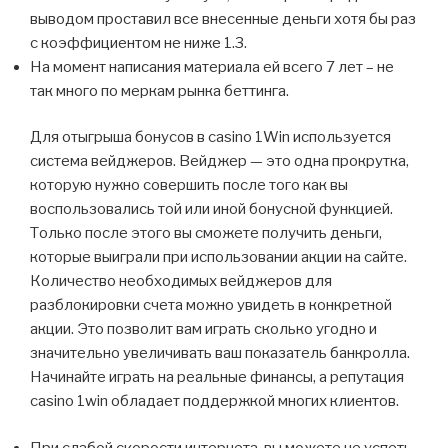
выводом проставил все внесенные деньги хотя бы раз
с коэффициентом не ниже 1.3.
На момент написания материала ей всего 7 лет – не
так много по меркам рынка беттинга.
Для отыгрыша бонусов в casino 1Win используется
система вейджеров. Вейджер — это одна прокрутка,
которую нужно совершить после того как вы
воспользовались той или иной бонусной функцией.
Только после этого вы сможете получить деньги,
которые выиграли при использовании акции на сайте.
Количество необходимых вейджеров для
разблокировки счета можно увидеть в конкретной
акции. Это позволит вам играть сколько угодно и
значительно увеличивать ваш показатель банкролла.
Начинайте играть на реальные финансы, а репутация
casino 1win обладает поддержкой многих клиентов.
При слабой скорости интернета, вы можете не успеть