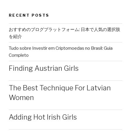
RECENT POSTS
おすすめのブログプラットフォーム: 日本で人気の選択肢
を紹介
Tudo sobre Investir em Criptomoedas no Brasil: Guia
Completo
Finding Austrian Girls
The Best Technique For Latvian
Women
Adding Hot Irish Girls