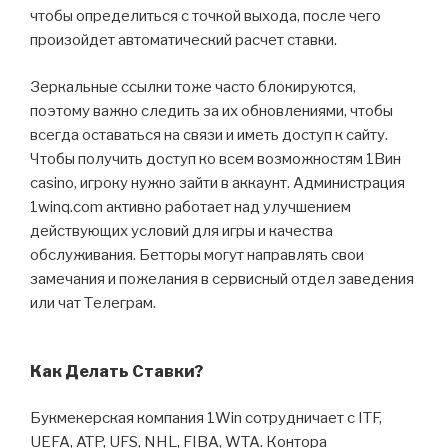
чтобы определиться с точкой выхода, после чего
произойдет автоматический расчет ставки.
Зеркальные ссылки тоже часто блокируются,
поэтому важно следить за их обновлениями, чтобы
всегда оставаться на связи и иметь доступ к сайту.
Чтобы получить доступ ко всем возможностям 1Вин
casino, игроку нужно зайти в аккаунт. Администрация
1winq.com активно работает над улучшением
действующих условий для игры и качества
обслуживания. Бетторы могут направлять свои
замечания и пожелания в сервисный отдел заведения
или чат Телеграм.
Как Делать Ставки?
Букмекерская компания 1Win сотрудничает с ITF,
UEFA, ATP, UFS, NHL, FIBA, WTA. Контора