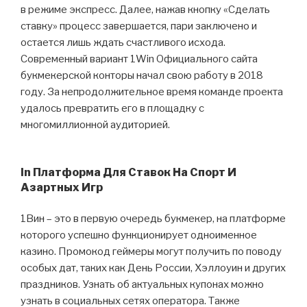
в режиме экспресс. Далее, нажав кнопку «Сделать
ставку» процесс завершается, пари заключено и
остается лишь ждать счастливого исхода.
Современный вариант 1Win Официального сайта
букмекерской конторы начал свою работу в 2018
году. За непродолжительное время команде проекта
удалось превратить его в площадку с
многомиллионной аудиторией.
In Платформа Для Ставок На Спорт И
Азартных Игр
1Вин – это в первую очередь букмекер, на платформе
которого успешно функционирует одноименное
казино. Промокод геймеры могут получить по поводу
особых дат, таких как День России, Хэллоуин и других
праздников. Узнать об актуальных купонах можно
узнать в социальных сетях оператора. Также