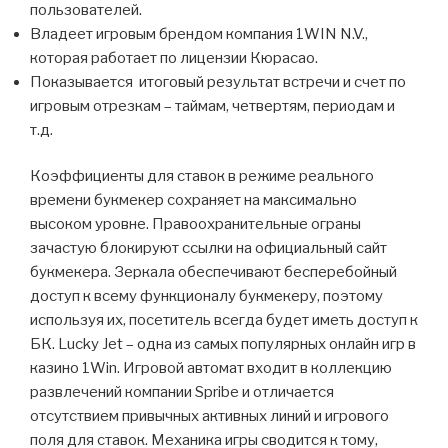
пользователей.
Владеет игровым брендом компания 1WIN N.V.,
которая работает по лицензии Кюрасао.
Показывается итоговый результат встречи и счет по
игровым отрезкам – таймам, четвертям, периодам и
т.д.
Коэффициенты для ставок в режиме реального
времени букмекер сохраняет на максимально
высоком уровне. Правоохранительные ограны
зачастую блокируют ссылки на официальный сайт
букмекера. Зеркала обеспечивают бесперебойный
доступ к всему функционалу букмекеру, поэтому
используя их, посетитель всегда будет иметь доступ к
БК. Lucky Jet – одна из самых популярных онлайн игр в
казино 1Win. Игровой автомат входит в коллекцию
развлечений компании Spribe и отличается
отсутствием привычных активных линий и игрового
поля для ставок. Механика игры сводится к тому,