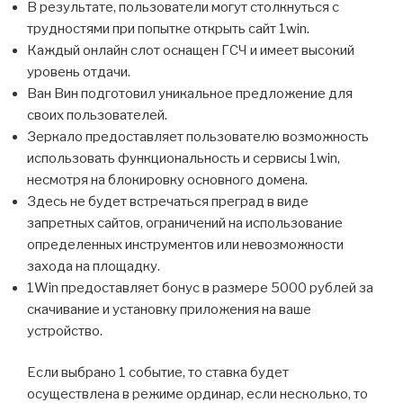
В результате, пользователи могут столкнуться с
трудностями при попытке открыть сайт 1win.
Каждый онлайн слот оснащен ГСЧ и имеет высокий
уровень отдачи.
Ван Вин подготовил уникальное предложение для
своих пользователей.
Зеркало предоставляет пользователю возможность
использовать функциональность и сервисы 1win,
несмотря на блокировку основного домена.
Здесь не будет встречаться преград в виде
запретных сайтов, ограничений на использование
определенных инструментов или невозможности
захода на площадку.
1Win предоставляет бонус в размере 5000 рублей за
скачивание и установку приложения на ваше
устройство.
Если выбрано 1 событие, то ставка будет
осуществлена в режиме ординар, если несколько, то