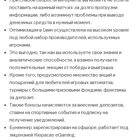
поставить на важный матч из-за долго прогрузки
информации, либо возникнут проблемы при выводе
денежных средств в нужный момент.
Оптимизация в 1вин осуществлена на высоком уровне
под любой набор производителей, используемых
игроками.
Это выгодно, так как вы используете свои знания и
аналитические способности, а взамен получаете
положительные эмоции от победы и выигрыша.
Кроме того, предусмотрено множество акций и
поощрений для любителей игровых автоматов,
турниры с большими призовыми фондами, фриспины
за депозит.
Также бонусы начисляются за внесение депозитов,
ставки на спортивные события и подписку на
получение уведомлений.
Букмекер зарегистрирован на офшоре, работает под
лицензией Кюрасао eGaming.