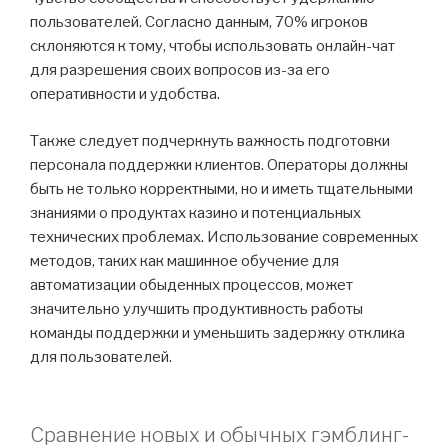
пользователей. Согласно данным, 70% игроков
склоняются к тому, чтобы использовать онлайн-чат
для разрешения своих вопросов из-за его
оперативности и удобства.
Также следует подчеркнуть важность подготовки
персонала поддержки клиентов. Операторы должны
быть не только корректными, но и иметь тщательными
знаниями о продуктах казино и потенциальных
технических проблемах. Использование современных
методов, таких как машинное обучение для
автоматизации обыденных процессов, может
значительно улучшить продуктивность работы
команды поддержки и уменьшить задержку отклика
для пользователей.
Сравнение новых и обычных гэмблинг-