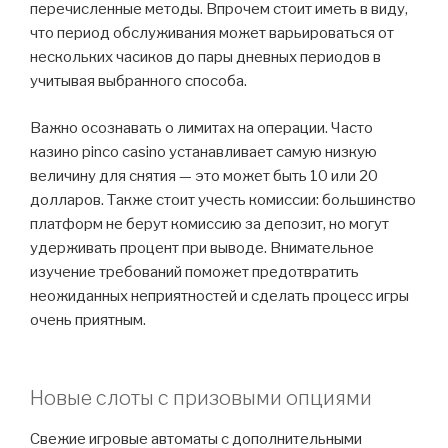
перечисленные методы. Впрочем стоит иметь в виду,
что период обслуживания может варьироваться от
нескольких часиков до пары дневных периодов в
учитывая выбранного способа.
Важно осознавать о лимитах на операции. Часто
казино pinco casino устанавливает самую низкую
величину для снятия — это может быть 10 или 20
долларов. Также стоит учесть комиссии: большинство
платформ не берут комиссию за депозит, но могут
удерживать процент при выводе. Внимательное
изучение требований поможет предотвратить
неожиданных неприятностей и сделать процесс игры
очень приятным.
Новые слоты с призовыми опциями
Свежие игровые автоматы с дополнительными