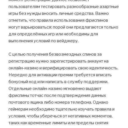
пользователям тестировать разнообразные азартные
игры без нужды вносить личные средства. Важно
отметить, что правила использования фриспинов
могут варьироваться: порой они предлагаются только
для определённых игр или необходимы для
выполнения условий по вейджеру.
С целью получения безвозмездных спинов за
регистрацию нужно зарегистрировать аккаунт на
онлайн-казино и верифицировать свою идентичность.
Нередко для активации премии требуется вписать
бонусный код или написать в службу поддержки.
Отдельные онлайн-казино мгновенно выдают
фриспины тотчас после подтверждения данных
почтового ящика либо номера телефона. Однако
геймерам необходимо тщательно изучать правила и
условия, чтобы уберечься от негативных моментов,
таких как временные лимиты или пределы снятия