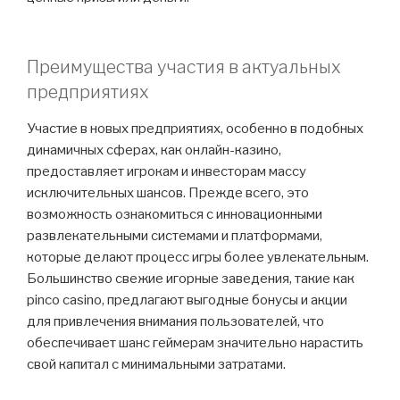
Преимущества участия в актуальных
предприятиях
Участие в новых предприятиях, особенно в подобных
динамичных сферах, как онлайн-казино,
предоставляет игрокам и инвесторам массу
исключительных шансов. Прежде всего, это
возможность ознакомиться с инновационными
развлекательными системами и платформами,
которые делают процесс игры более увлекательным.
Большинство свежие игорные заведения, такие как
pinco casino, предлагают выгодные бонусы и акции
для привлечения внимания пользователей, что
обеспечивает шанс геймерам значительно нарастить
свой капитал с минимальными затратами.