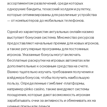
ассортиментом развлечений, среди которых
однорукие бандиты, техасский холдем и рулетку,
которые оптимизированы для различные устройства
— от компьютеров до мобильных телефонов.
Одной из характеристик актуальных онлайн казино
выступает бонусная система. Множество ресурсов
предоставляют начальные премии для новых игроков,
а также регулярные программы для постоянных
игроков. Указанные бонусы могут включать
бесплатные раскрутки на игровых автоматах или
дополнительные к основным средства на счете.
Важно тщательно изучать требования получения и
вэйджера бонусов, чтобы получить наибольшую
пользу. Определенные гэмблинг-платформы,
например pinko casino, также внедряют системы
поощрения, которые дают возможность игрокам
зарабатывать очки за активность и обменивать их на
ценные призы или деньги.