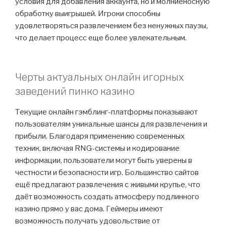
условия для добавления аккаунта, но и молниеносную
обработку выигрышей. Игроки способны
удовлетворяться развлечением без ненужных паузы,
что делает процесс еще более увлекательным.
Черты актуальных онлайн игорных
заведений пинко казино
Текущие онлайн гэмблинг-платформы показывают
пользователям уникальные шансы для развлечения и
прибыли. Благодаря применению современных
техник, включая RNG-системы и кодирование
информации, пользователи могут быть уверены в
честности и безопасности игр. Большинство сайтов
ещё предлагают развлечения с живыми крупье, что
даёт возможность создать атмосферу подлинного
казино прямо у вас дома. Геймеры имеют
возможность получать удовольствие от