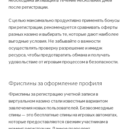
необходима активация в течение нескольких дней
после регистрации.
С целью максимально продуктивно применять бонусы
при регистрации, рекомендуется сравнивать оферты
разных казино и выбирать те, которые дают наиболее
выгодные условия. Не забывайте о важности
осуществлять проверку разрешение и имидж
ресурса, чтобы предотвратить обмана и получать
удовольствие от игровым процессом в безопасности.
Фриспины за оформление профиля
Фриспины за регистрацию учетной записи в
виртуальном казино стали известным вариантом
завлечения новых пользователей. Безвозмездные
спины — это бесплатные спины на игровых автоматах,
которые предоставляются свежим участникам в
момент регистрации. Данное позволяет