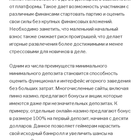
от платформы. Такое дает возможность участникам с
различным финансами стартовать партию и оценить
свои силы без крупных финансовых вложений.
Необходимо заметить, что маленький начальный
взнос также снижает риск проигрышей, что делает
игорные развлечения более достижимыми и менее
стрессовыми для новичков в деле.
Одним из числа преимуществ минимального
минимального депозита становится способность
оценить функционал и интерфейс игорного заведения
без больших затрат. Многочисленные сайты, включая
пинко казино, предлагают бонусы и акции, которые
имеются даже при незначительных депозитах. К
примеру, отдельные онлайн-казино предлагают бонус
в размере 100% на первый депозит, начиная с десяти
долларов. Данное позволяет геймерам нарастить
свой исходный банкролл и увеличить шансы на