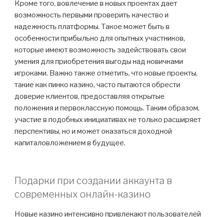
Кроме того, вовлечение в новых проектах дает
возможность первыми проверить качество и
надежность платформы. Такое может быть в
особенности прибыльно для опытных участников,
которые имеют возможность задействовать свои
умения для приобретения выгоды над новичками
игроками. Важно также отметить, что новые проекты,
такие как пинко казино, часто пытаются обрести
доверие клиентов, предоставляя открытые
положения и первоклассную помощь. Таким образом,
участие в подобных инициативах не только расширяет
перспективы, но и может оказаться доходной
капиталовложением в будущее.
Подарки при создании аккаунта в
современных онлайн-казино
Новые казино интенсивно привлекают пользователей