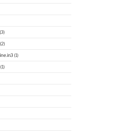
(3)
(2)
ine.in3
(1)
(1)