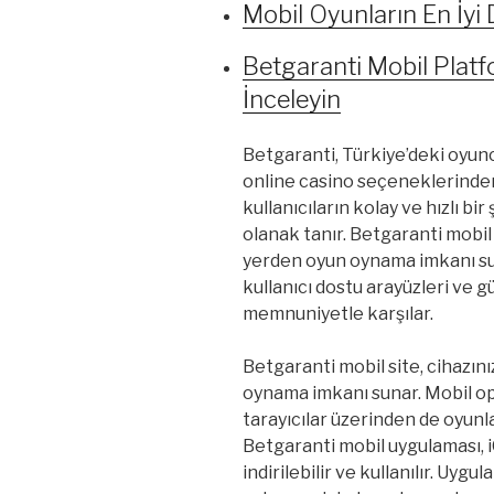
Mobil Oyunların En İyi
Betgaranti Mobil Platf
İnceleyin
Betgaranti, Türkiye’deki oyunc
online casino seçeneklerinden b
kullanıcıların kolay ve hızlı b
olanak tanır. Betgaranti mobil
yerden oyun oynama imkanı sun
kullanıcı dostu arayüzleri ve 
memnuniyetle karşılar.
Betgaranti mobil site, cihazı
oynama imkanı sunar. Mobil op
tarayıcılar üzerinden de oyunl
Betgaranti mobil uygulaması, 
indirilebilir ve kullanılır. Uygu