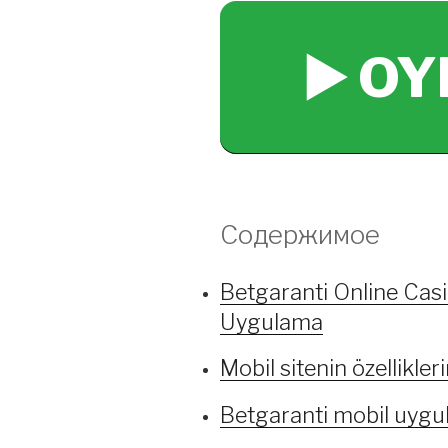
▶️ O
Содержимое
Betgaranti Online Casi
Uygulama
Mobil sitenin özellikler
Betgaranti mobil uygul