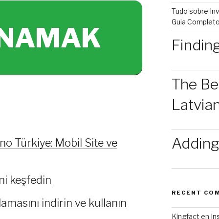
Tudo sobre Inv
Guia Complet
YNAMAK
Finding
The Be
Latvi
Adding 
no Türkiye: Mobil Site ve
ini keşfedin
RECENT CO
amasını indirin ve kullanın
Kingfact
en
In