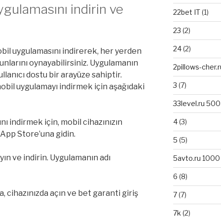
gulamasını indirin ve
22bet IT
(1)
23
(2)
24
(2)
bil uygulamasını indirerek, her yerden
nlarını oynayabilirsiniz. Uygulamanın
2pillows-cher.
llanıcı dostu bir arayüze sahiptir.
3
(7)
obil uygulamayı indirmek için aşağıdaki
33level.ru 500
ı indirmek için, mobil cihazınızın
4
(3)
App Store’una gidin.
5
(5)
yın ve indirin. Uygulamanın adı
5avto.ru 1000
6
(8)
, cihazınızda açın ve bet garanti giriş
7
(7)
7k
(2)