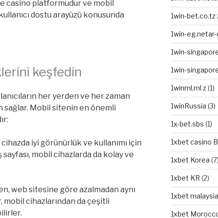
ne casino platformudur ve mobil
 kullanıcı dostu arayüzü konusunda
1win-bet.co.tz 
1win-eg.netar-
1win-singapor
klerini keşfedin
1win-singapor
1winml.ml z
(1)
ullanıcıların her yerden ve her zaman
1winRussia
(3)
m sağlar. Mobil sitenin en önemli
ır:
1x-bet.sbs
(1)
1xbet casino 
cihazda iyi görünürlük ve kullanımı için
ş sayfası, mobil cihazlarda da kolay ve
1xbet Korea
(7
1xbet KR
(2)
ten, web sitesine göre azalmadan aynı
1xbet malaysi
, mobil cihazlarından da çeşitli
lirler.
1xbet Morocc