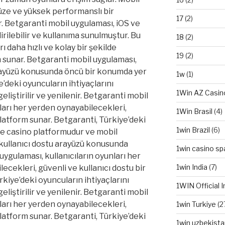
üze ve yüksek performanslı bir
17
(2)
 Betgaranti mobil uygulaması, iOS ve
irilebilir ve kullanıma sunulmuştur. Bu
18
(2)
ı daha hızlı ve kolay bir şekilde
19
(2)
 sunar. Betgaranti mobil uygulaması,
arayüzü konusunda öncü bir konumda yer
1w
(1)
’deki oyuncuların ihtiyaçlarını
1Win AZ Casin
eliştirilir ve yenilenir. Betgaranti mobil
nları her yerden oynayabilecekleri,
1Win Brasil
(4)
platform sunar. Betgaranti, Türkiye’deki
1win Brazil
(6)
ne casino platformudur ve mobil
 kullanıcı dostu arayüzü konusunda
1win casino sp
ygulaması, kullanıcıların oyunları her
1win India
(7)
cekleri, güvenli ve kullanıcı dostu bir
kiye’deki oyuncuların ihtiyaçlarını
1WIN Official I
eliştirilir ve yenilenir. Betgaranti mobil
nları her yerden oynayabilecekleri,
1win Turkiye
(2
platform sunar. Betgaranti, Türkiye’deki
1win uzbekista