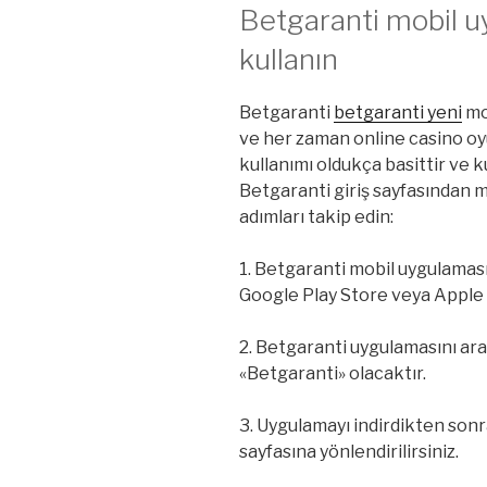
Betgaranti mobil uy
kullanın
Betgaranti
betgaranti yeni
mo
ve her zaman online casino oyu
kullanımı oldukça basittir ve ku
Betgaranti giriş sayfasından m
adımları takip edin:
1. Betgaranti mobil uygulamasın
Google Play Store veya Apple 
2. Betgaranti uygulamasını ara
«Betgaranti» olacaktır.
3. Uygulamayı indirdikten sonra
sayfasına yönlendirilirsiniz.