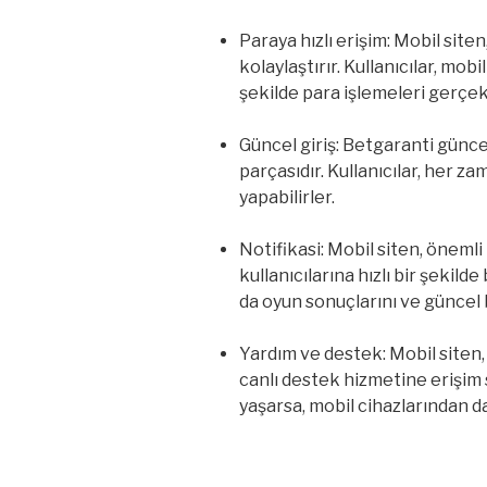
Paraya hızlı erişim: Mobil site
kolaylaştırır. Kullanıcılar, mobi
şekilde para işlemeleri gerçekl
Güncel giriş: Betgaranti güncel
parçasıdır. Kullanıcılar, her za
yapabilirler.
Notifikasi: Mobil siten, önemli
kullanıcılarına hızlı bir şekilde 
da oyun sonuçlarını ve güncel bi
Yardım ve destek: Mobil siten, 
canlı destek hizmetine erişim s
yaşarsa, mobil cihazlarından da