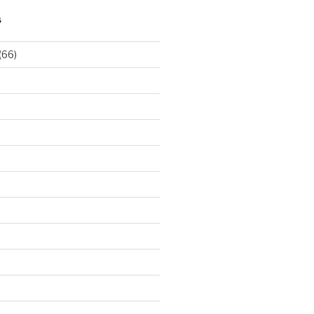
S
(66)