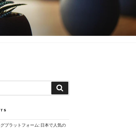
Buscar
STS
グプラットフォーム: 日本で人気の