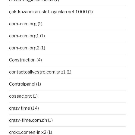
çok-kazandıran-slot-oyunları.net 1000
(1)
com-cam.org
(1)
com-cam.org1
(1)
com-cam.org2
(1)
Construction
(4)
contactosilvestre.com.ar z1
(1)
Controlpanel
(1)
cossac.org
(1)
crazy time
(14)
crazy-time.com.ph
(1)
crckx.comen-in x2
(1)