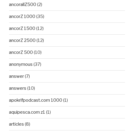
ancorallZ500
(2)
ancorZ 1000
(35)
ancorZ 1500
(12)
ancorZ 2500
(12)
ancorZ 500
(10)
anonymous
(37)
answer
(7)
answers
(10)
apokrifpodcast.com 1000
(1)
aquipesca.com z1
(1)
articles
(8)