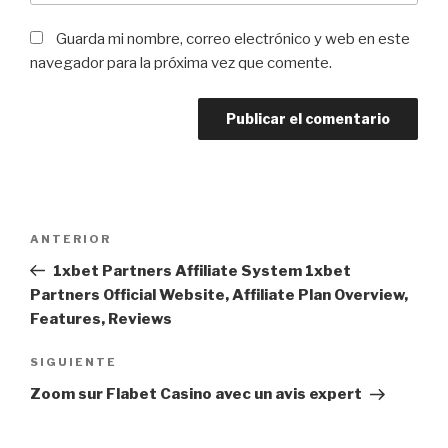
Guarda mi nombre, correo electrónico y web en este
navegador para la próxima vez que comente.
Navegación
Entrada
ANTERIOR
de
anterior:
1xbet Partners Affiliate System 1xbet
entradas
Partners Official Website, Affiliate Plan Overview,
Features, Reviews
Siguiente
SIGUIENTE
entrada
Zoom sur Flabet Casino avec un avis expert