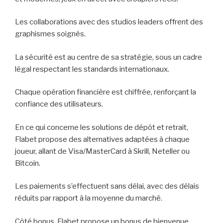
Les collaborations avec des studios leaders offrent des
graphismes soignés.
La sécurité est au centre de sa stratégie, sous un cadre
légal respectant les standards internationaux.
Chaque opération financière est chiffrée, renforçant la
confiance des utilisateurs.
En ce qui concerne les solutions de dépôt et retrait,
Flabet propose des alternatives adaptées à chaque
joueur, allant de Visa/MasterCard à Skrill, Neteller ou
Bitcoin.
Les paiements s’effectuent sans délai, avec des délais
réduits par rapport à la moyenne du marché.
Côté bonus, Flabet propose un bonus de bienvenue