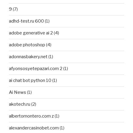
9
(7)
adhd-test.ru 600
(1)
adobe generative ai 2
(4)
adobe photoshop
(4)
adonnasbakery.net
(1)
afyonsosyetepazari.com 2
(1)
ai chat bot python 10
(1)
Ai News
(1)
akotech.ru
(2)
albertomontero.com z
(1)
alexandercasinobet.com
(1)