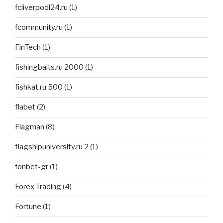
fcliverpool24.ru
(1)
fcommunity.ru
(1)
FinTech
(1)
fishingbaits.ru 2000
(1)
fishkat.ru 500
(1)
flabet
(2)
Flagman
(8)
flagshipuniversity.ru 2
(1)
fonbet-gr
(1)
Forex Trading
(4)
Fortune
(1)