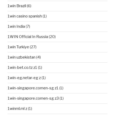
1win Brazil
(6)
1win casino spanish
(1)
1win India
(7)
1WIN Official In Russia
(20)
1win Turkiye
(27)
1win uzbekistan
(4)
1win-bet.co.tz z1
(1)
1win-eg.netar-eg z
(1)
1win-singapore.comen-sg z1
(1)
1win-singapore.comen-sg z3
(1)
1winml.ml z
(1)