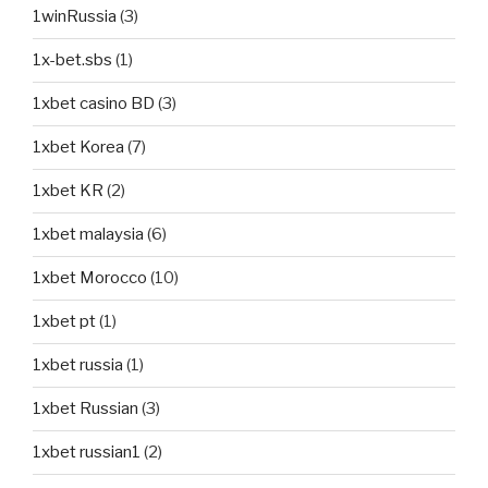
1winRussia
(3)
1x-bet.sbs
(1)
1xbet casino BD
(3)
1xbet Korea
(7)
1xbet KR
(2)
1xbet malaysia
(6)
1xbet Morocco
(10)
1xbet pt
(1)
1xbet russia
(1)
1xbet Russian
(3)
1xbet russian1
(2)