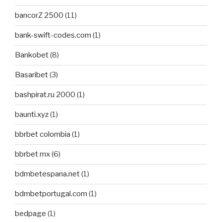
bancorZ 2500
(11)
bank-swift-codes.com
(1)
Bankobet
(8)
Basaribet
(3)
bashpirat.ru 2000
(1)
baunti.xyz
(1)
bbrbet colombia
(1)
bbrbet mx
(6)
bdmbetespana.net
(1)
bdmbetportugal.com
(1)
bedpage
(1)