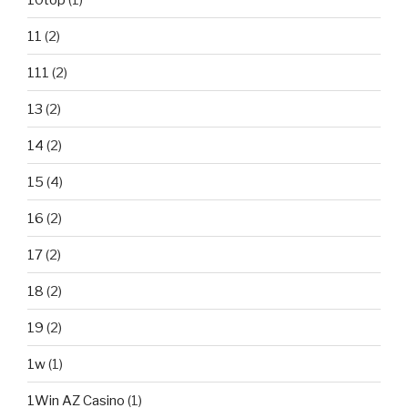
11
(2)
111
(2)
13
(2)
14
(2)
15
(4)
16
(2)
17
(2)
18
(2)
19
(2)
1w
(1)
1Win AZ Casino
(1)