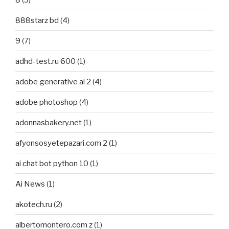
888starz bd
(4)
9
(7)
adhd-test.ru 600
(1)
adobe generative ai 2
(4)
adobe photoshop
(4)
adonnasbakery.net
(1)
afyonsosyetepazari.com 2
(1)
ai chat bot python 10
(1)
Ai News
(1)
akotech.ru
(2)
albertomontero.com z
(1)