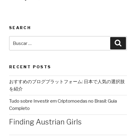
SEARCH
Buscar
Busca
por:
RECENT POSTS
おすすめのブログプラットフォーム: 日本で人気の選択肢
を紹介
Tudo sobre Investir em Criptomoedas no Brasil: Guia
Completo
Finding Austrian Girls