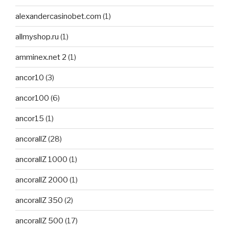
alexandercasinobet.com
(1)
allmyshop.ru
(1)
amminex.net 2
(1)
ancor10
(3)
ancor100
(6)
ancor15
(1)
ancorallZ
(28)
ancorallZ 1000
(1)
ancorallZ 2000
(1)
ancorallZ 350
(2)
ancorallZ 500
(17)