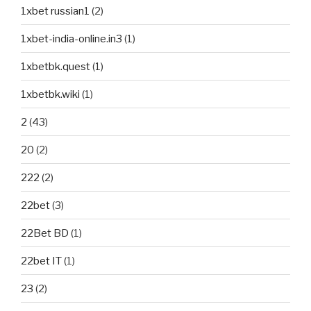
1xbet russian1
(2)
1xbet-india-online.in3
(1)
1xbetbk.quest
(1)
1xbetbk.wiki
(1)
2
(43)
20
(2)
222
(2)
22bet
(3)
22Bet BD
(1)
22bet IT
(1)
23
(2)