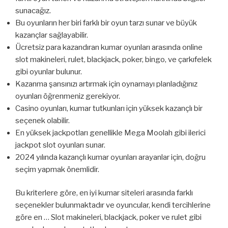
sunacağız.
Bu oyunların her biri farklı bir oyun tarzı sunar ve büyük
kazançlar sağlayabilir.
Ücretsiz para kazandıran kumar oyunları arasında online
slot makineleri, rulet, blackjack, poker, bingo, ve çarkıfelek
gibi oyunlar bulunur.
Kazanma şansınızı artırmak için oynamayı planladığınız
oyunları öğrenmeniz gerekiyor.
Casino oyunları, kumar tutkunları için yüksek kazançlı bir
seçenek olabilir.
En yüksek jackpotları genellikle Mega Moolah gibi ilerici
jackpot slot oyunları sunar.
2024 yılında kazançlı kumar oyunları arayanlar için, doğru
seçim yapmak önemlidir.
Bu kriterlere göre, en iyi kumar siteleri arasında farklı
seçenekler bulunmaktadır ve oyuncular, kendi tercihlerine
göre en … Slot makineleri, blackjack, poker ve rulet gibi