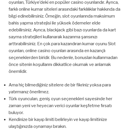
oyunları, Türkiye’deki en popüler casino oyunlarıdır. Ayrıca,
farklı online kumar siteleri arasındaki farklılıklar hakkında da
bilgi edinebilirsiniz. Örneğin, slot oyunlarında maksimum
bahis yapma stratejisi ile yüksek ödemeler elde
edebilirsiniz. Ayrıca, blackjack gibi bazı oyunlarda da kart
sayma stratejileri kullanarak kazanma şansınızı
arttırabilirsiniz. En çok para kazandıran kumar oyunu Slot
oyunları, online casino oyunları arasında en kazançlı
seçeneklerden biridir. Bu nedenle, bonusları kullanmadan
önce sitenin koşullarını dikkatlice okumak ve anlamak
önemlidir.
Ama hiç bilmediğiniz sitelere de bir fikriniz yoksa para
yatırmanız önerilmez.
Türk oyuncuları, geniş oyun seçenekleri sayesinde her
zaman yeni ve heyecan verici oyunlar keşfetme fırsatı
buluyor.
Kendinize bir kayıp limiti belirleyin ve kayıp limitinize
ulaştığınızda oynamayı bırakın.