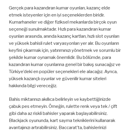
Gerçek para kazandıran kumar oyunları, kazanç elde
etmek isteyenler için en iyi seçeneklerden biridir.
Kumarhaneler ve diğer fiziksel mekanlarda birçok oyun
seçeneği sunulmaktadır. Hızlı para kazandıran kumar
oyunları arasında, anında kazanç kartları, hızlı slot oyunları
ve yüksek bahisli rulet varyasyonları yer alır. Bu oyunların
keyfini çıkarmak için, yatırımınızı yönetmek ve sorumlu bir
şekilde kumar oynamak önemlidir. Bu bölümde, para
kazandıran kumar oyunlarına genel bir bakış sunacağız ve
Türkiye’deki en popüler seçenekleri ele alacağız. Ayrıca,
yüksek kazançlı oyunlar ve güvenilir kumar siteleri
hakkında bilgi vereceğiz.
Bahis miktarınızı akıllıca belirleyin ve kaybettiğinizde
çabuk pes etmeyin. Örneğin, rulette renk veya tek / çift
gibi daha az riskli bahisler yaparak başlayabilirsiniz.
Blackjack oyununda, kart sayma tekniklerini kullanarak
avantajınızı artırabilirsiniz. Baccarat’ta, bahislerinizi