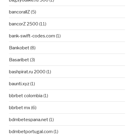
bancorallZ
(5)
bancorZ 2500
(11)
bank-swift-codes.com
(1)
Bankobet
(8)
Basaribet
(3)
bashpirat.ru 2000
(1)
baunti.xyz
(1)
bbrbet colombia
(1)
bbrbet mx
(6)
bdmbetespana.net
(1)
bdmbetportugal.com
(1)