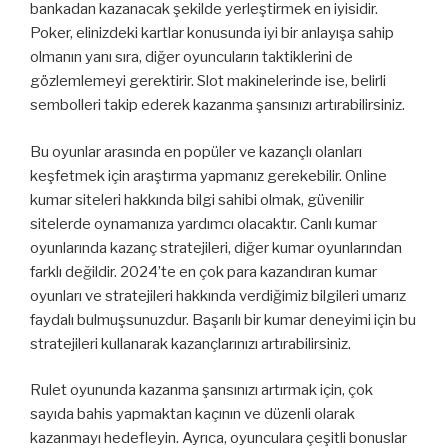
bankadan kazanacak şekilde yerleştirmek en iyisidir.
Poker, elinizdeki kartlar konusunda iyi bir anlayışa sahip
olmanın yanı sıra, diğer oyuncuların taktiklerini de
gözlemlemeyi gerektirir. Slot makinelerinde ise, belirli
sembolleri takip ederek kazanma şansınızı artırabilirsiniz.
Bu oyunlar arasında en popüler ve kazançlı olanları
keşfetmek için araştırma yapmanız gerekebilir. Online
kumar siteleri hakkında bilgi sahibi olmak, güvenilir
sitelerde oynamanıza yardımcı olacaktır. Canlı kumar
oyunlarında kazanç stratejileri, diğer kumar oyunlarından
farklı değildir. 2024’te en çok para kazandıran kumar
oyunları ve stratejileri hakkında verdiğimiz bilgileri umarız
faydalı bulmuşsunuzdur. Başarılı bir kumar deneyimi için bu
stratejileri kullanarak kazançlarınızı artırabilirsiniz.
Rulet oyununda kazanma şansınızı artırmak için, çok
sayıda bahis yapmaktan kaçının ve düzenli olarak
kazanmayı hedefleyin. Ayrıca, oyunculara çeşitli bonuslar