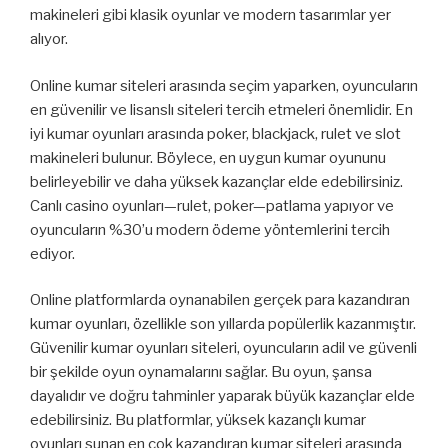
makineleri gibi klasik oyunlar ve modern tasarımlar yer
alıyor.
Online kumar siteleri arasında seçim yaparken, oyuncuların
en güvenilir ve lisanslı siteleri tercih etmeleri önemlidir. En
iyi kumar oyunları arasında poker, blackjack, rulet ve slot
makineleri bulunur. Böylece, en uygun kumar oyununu
belirleyebilir ve daha yüksek kazançlar elde edebilirsiniz.
Canlı casino oyunları—rulet, poker—patlama yapıyor ve
oyuncuların %30’u modern ödeme yöntemlerini tercih
ediyor.
Online platformlarda oynanabilen gerçek para kazandıran
kumar oyunları, özellikle son yıllarda popülerlik kazanmıştır.
Güvenilir kumar oyunları siteleri, oyuncuların adil ve güvenli
bir şekilde oyun oynamalarını sağlar. Bu oyun, şansa
dayalıdır ve doğru tahminler yaparak büyük kazançlar elde
edebilirsiniz. Bu platformlar, yüksek kazançlı kumar
oyunları sunan en çok kazandıran kumar siteleri arasında