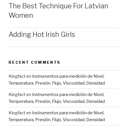
The Best Technique For Latvian
Women
Adding Hot Irish Girls
RECENT COMMENTS
Kingfact
en
Instrumentos para medición de Nivel,
Temperatura, Presión, Flujo, Viscosidad, Densidad
Kingfact
en
Instrumentos para medición de Nivel,
Temperatura, Presión, Flujo, Viscosidad, Densidad
Kingfact
en
Instrumentos para medición de Nivel,
Temperatura, Presión, Flujo, Viscosidad, Densidad